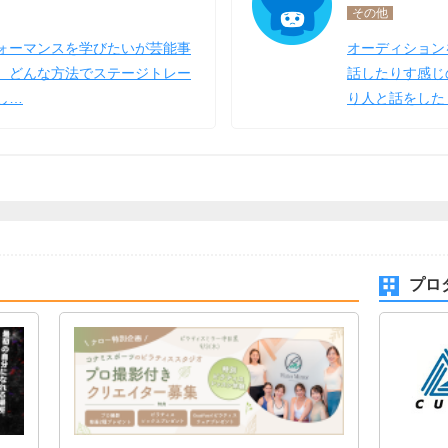
その他
ォーマンスを学びたいが芸能事
オーディション
、どんな方法でステージトレー
話したりす感じ
し…
り人と話をした
プロ