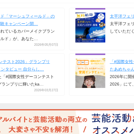
ンド「マーシュフィールド」の
太平洋フェ
体験キャンペーン開…
太平洋フェリ
されているカバーメイクブラン
していただ
ールド」が、あなた…
2026年05月07日
ンテスト2026」グランプリ
「#国際女性
インタビュー 自分らし…
たあめちゃ
れた「#国際女性デーコンテスト
2026年に
グランプリに輝いたka…
2026」に
2026年03月27日