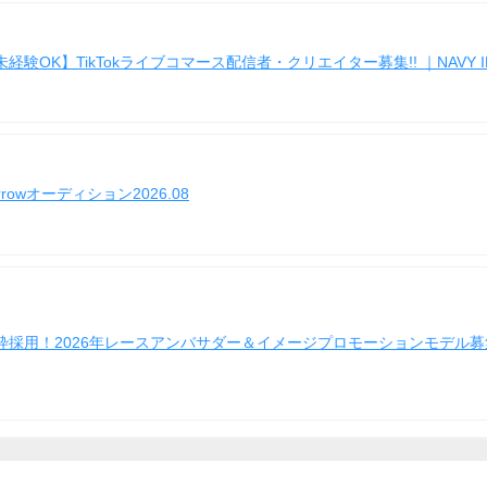
未経験OK】TikTokライブコマース配信者・クリエイター募集!! ｜NAVY I
rrowオーディション2026.08
枠採用！2026年レースアンバサダー＆イメージプロモーションモデル募