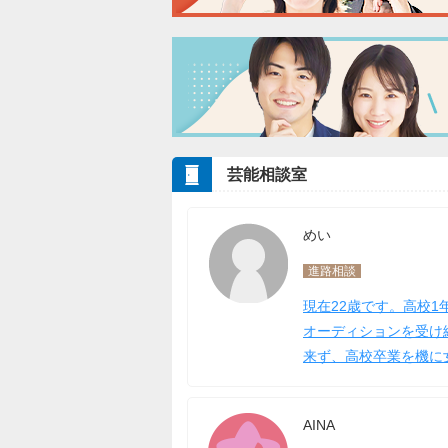
芸能相談室
めい
進路相談
現在22歳です。高校
オーディションを受け
来ず、高校卒業を機に
AINA