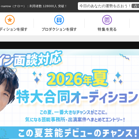
今日のあなたの運勢を占おう！
占
arrow（ナロー）
：利用者数 128000人 突破！