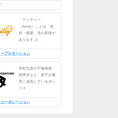
ブ
「アミティー
（Amity）」とは「友
好・親愛」等の意味が
あります 人…
ィープロモーション
井桁弘恵や戸塚純貴、
簡秀吉など、若手が着
実に成長しているボッ
クス…
スコーポレーション