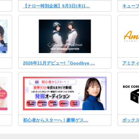
【ナロー特別企画】9月3日(木)1…
キュー
2026年11月デビュー!「Goodbye …
アミテ
初心者からスターへ！豪華ゲス…
ボック