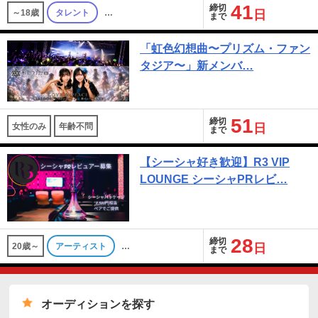
41
締切
～18歳
タレント
…
日
まで
「虹色幻想曲〜プリズム・ファン
タジア〜」新メンバ…
51
締切
女性のみ
年齢不問
日
まで
【シーシャ好き歓迎】R3 VIP
LOUNGE シーシャPRレビ…
28
締切
20歳～
アーティスト
…
日
まで
オーディションを探す