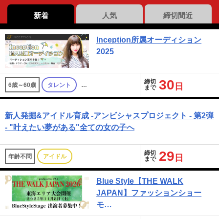
新着
人気
締切間近
Inception所属オーディション
2025
30
締切
6歳～60歳
タレント
…
日
まで
新人発掘&アイドル育成 -アンビシャスプロジェクト - 第2弾
- "叶えたい夢がある"全ての女の子へ
29
締切
年齢不問
アイドル
日
まで
Blue Style【THE WALK
JAPAN】ファッションショー
モ…