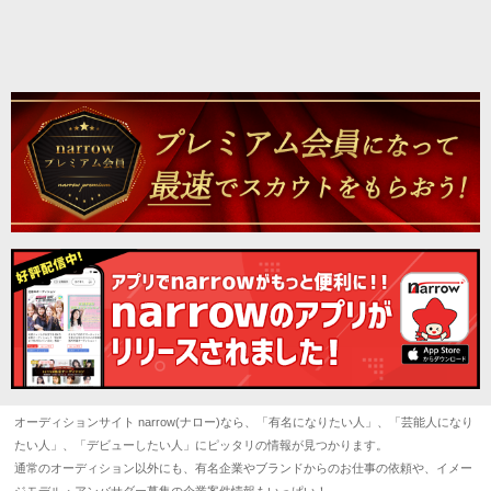
オーディションサイト narrow(ナロー)なら、「有名になりたい人」、「芸能人になり
たい人」、「デビューしたい人」にピッタリの情報が見つかります。
通常のオーディション以外にも、有名企業やブランドからのお仕事の依頼や、イメー