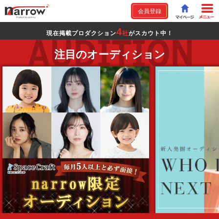
会員登録
4
現在掲載プロダクション
社
がスカウト中！
注目のオーディション