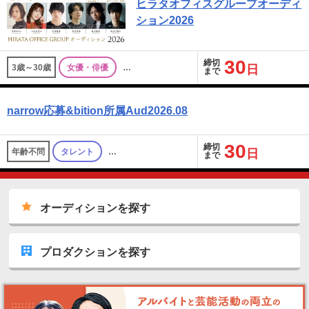
ヒラタオフィスグループオーディ
ション2026
30
締切
3歳～30歳
女優・俳優
…
日
まで
narrow応募&bition所属Aud2026.08
30
締切
年齢不問
タレント
…
日
まで
オーディションを探す
プロダクションを探す