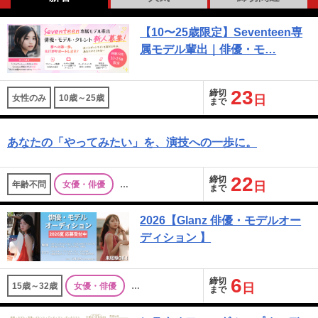
【10〜25歳限定】Seventeen専
属モデル輩出｜俳優・モ…
23
締切
女性のみ
10歳～25歳
日
まで
あなたの「やってみたい」を、演技への一歩に。
22
締切
年齢不問
女優・俳優
…
日
まで
2026【Glanz 俳優・モデルオー
ディション 】
6
締切
15歳～32歳
女優・俳優
…
日
まで