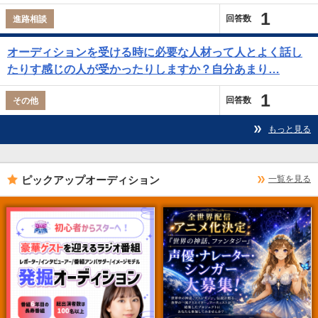
1
回答数
進路相談
オーディションを受ける時に必要な人材って人とよく話し
たりす感じの人が受かったりしますか？自分あまり…
1
回答数
その他
もっと見る
ピックアップオーディション
一覧を見る