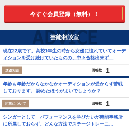
今すぐ会員登録（無料）！
芸能相談室
現在22歳です。高校1年生の時から女優に憧れていてオーデ
ィションを受け続けていたものの、中々合格出来ず…
1
回答数
進路相談
年齢も年齢だからなかなかオーディションが受からず苦戦
しております。 諦めたほうがよいでしょうか？
1
回答数
応募について
シンガーとして パフォーマンスを学びたいが芸能事務所
に所属しておらず、どんな方法でステージトレーニ…