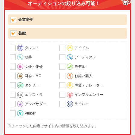
オーディションの絞り込み可能！
企業案件
芸能
タレント
アイドル
歌手
アーティスト
女優・俳優
モデル
司会・MC
お笑い芸人
ダンサー
声優・ナレーター
エキストラ
インフルエンサー
アンバサダー
ライバー
Vtuber
※チェックした内容でサイト内の情報を絞り込みます。