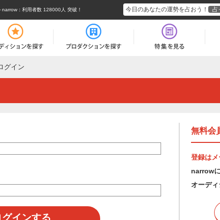
今日のあなたの運勢を占おう！
占
rrow
：利用者数 128000人 突破！
ログイン
無料会
登録はメ
narr
オーディ