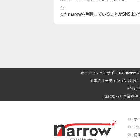
ん。
また
narrowを利用していることがSNS
オーディションサイト narrow
通常のオーディション以外に
登録す
気になった企業案件
オ
プ
特