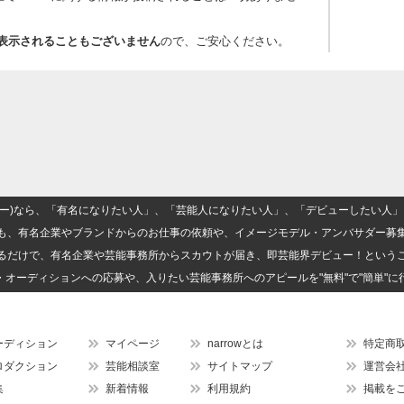
上で表示されることもございません
ので、ご安心ください。
(ナロー)なら、「有名になりたい人」、「芸能人になりたい人」、「デビューしたい
も、有名企業やブランドからのお仕事の依頼や、イメージモデル・アンバサダー募
るだけで、有名企業や芸能事務所からスカウトが届き、即芸能界デビュー！という
・オーディションへの応募や、入りたい芸能事務所へのアピールを"無料"で"簡単"に
ーディション
マイページ
narrowとは
特定商
ロダクション
芸能相談室
サイトマップ
運営会
集
新着情報
利用規約
掲載を