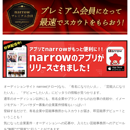
オーディションサイト narrow(ナロー)なら、「有名になりたい人」、「芸能人になり
たい人」、「デビューしたい人」にピッタリの情報が見つかります。
通常のオーディション以外にも、有名企業やブランドからのお仕事の依頼や、イメー
ジモデル・アンバサダー募集の企業案件情報もいっぱい！
登録するだけで、有名企業や芸能事務所からスカウトが届き、即芸能界デビュー！と
いうことも！
気になった企業案件・オーディションへの応募や、入りたい芸能事務所へのアピール
を"無料"で"簡単"に行うことができます。