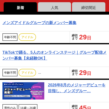
新着
人気
締切間近
メンズアイドルグループの新メンバー募集
29
締切
年齢不問
アイドル
日
まで
TikTokで踊る、5人のオンラインステージ｜グループ配信メ
ンバー募集【未経験OK】
29
締切
年齢不問
アイドル
…
日
まで
2026年8月のメジャーデビューを
目指し、メンズグルー…
45
締切
男性のみ
16歳～26歳
日