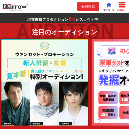
会員登録
6
現在掲載プロダクション
社
がスカウト中！
注目のオーディション