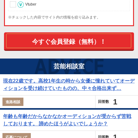
Vtuber
※チェックした内容でサイト内の情報を絞り込みます。
今すぐ会員登録（無料）！
芸能相談室
現在22歳です。高校1年生の時から女優に憧れていてオーデ
ィションを受け続けていたものの、中々合格出来ず…
1
回答数
進路相談
年齢も年齢だからなかなかオーディションが受からず苦戦
しております。 諦めたほうがよいでしょうか？
1
回答数
応募について