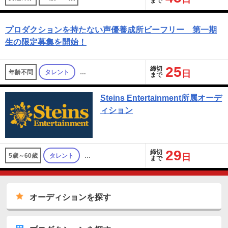
まで
プロダクションを持たない声優養成所ビーフリー 第一期
生の限定募集を開始！
25
締切
年齢不問
タレント
…
日
まで
Steins Entertainment所属オーデ
ィション
29
締切
5歳～60歳
タレント
…
日
まで
オーディションを探す