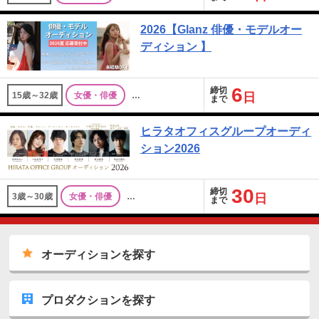
2026【Glanz 俳優・モデルオー
ディション 】
6
締切
15歳～32歳
女優・俳優
…
日
まで
ヒラタオフィスグループオーディ
ション2026
30
締切
3歳～30歳
女優・俳優
…
日
まで
オーディションを探す
プロダクションを探す