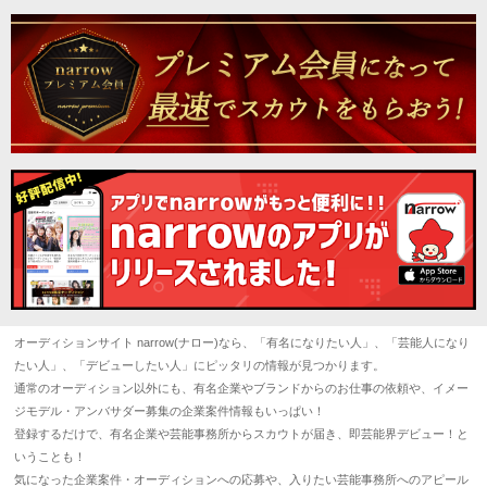
オーディションサイト narrow(ナロー)なら、「有名になりたい人」、「芸能人になり
たい人」、「デビューしたい人」にピッタリの情報が見つかります。
通常のオーディション以外にも、有名企業やブランドからのお仕事の依頼や、イメー
ジモデル・アンバサダー募集の企業案件情報もいっぱい！
登録するだけで、有名企業や芸能事務所からスカウトが届き、即芸能界デビュー！と
いうことも！
気になった企業案件・オーディションへの応募や、入りたい芸能事務所へのアピール