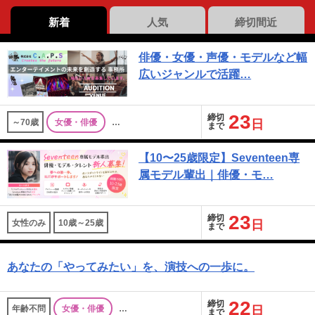
新着
人気
締切間近
俳優・女優・声優・モデルなど幅
広いジャンルで活躍…
23
締切
～70歳
女優・俳優
…
日
まで
【10〜25歳限定】Seventeen専
属モデル輩出｜俳優・モ…
23
締切
女性のみ
10歳～25歳
日
まで
あなたの「やってみたい」を、演技への一歩に。
22
締切
年齢不問
女優・俳優
…
日
まで