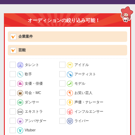
オーディションの絞り込み可能！
企業案件
芸能
タレント
アイドル
歌手
アーティスト
女優・俳優
モデル
司会・MC
お笑い芸人
ダンサー
声優・ナレーター
エキストラ
インフルエンサー
アンバサダー
ライバー
Vtuber