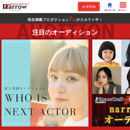
会員登録
7
現在掲載プロダクション
社
がスカウト中！
注目のオーディション