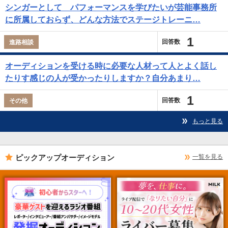
シンガーとして パフォーマンスを学びたいが芸能事務所
に所属しておらず、どんな方法でステージトレーニ…
1
回答数
進路相談
オーディションを受ける時に必要な人材って人とよく話し
たりす感じの人が受かったりしますか？自分あまり…
1
回答数
その他
もっと見る
ピックアップオーディション
一覧を見る