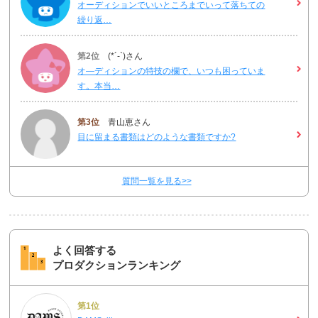
オーディションでいいところまでいって落ちての
繰り返…
第2位
(*´-`)さん
オ―ディションの特技の欄で、いつも困っていま
す。本当…
第3位
青山恵さん
目に留まる書類はどのような書類ですか?
質問一覧を見る>>
よく回答する
プロダクションランキング
第1位