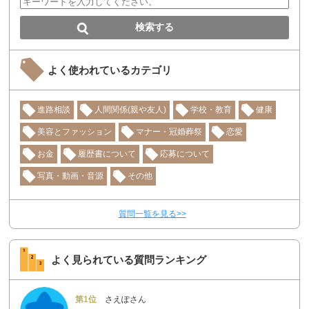
よく使われているカテゴリ
進路相談
人間関係(親や友人)
学校・教育
健康
美容とファッション
マナー・冠婚葬祭
恋愛
お金
履歴書について
応募について
写真・動画・音源
その他
質問一覧を見る>>
よく見られている質問ランキング
第1位
さえぽさん