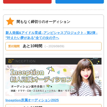
間もなく締切りのオーディション
新人発掘&アイドル育成 -アンビシャスプロジェクト - 第2弾 -
"叶えたい夢がある"全ての女の子へ
あと10時間
受付期間
(～2026/08/09)
Inception所属オーディション2025