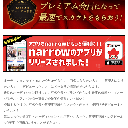
オーディションサイト narrow(ナロー)なら、「有名になりたい人」、「芸能人になり
たい人」、「デビューしたい人」にピッタリの情報が見つかります。
通常のオーディション以外にも、有名企業やブランドからのお仕事の依頼や、イメー
ジモデル・アンバサダー募集の企業案件情報もいっぱい！
登録するだけで、有名企業や芸能事務所からスカウトが届き、即芸能界デビュー！と
いうことも！
気になった企業案件・オーディションへの応募や、入りたい芸能事務所へのアピール
を"無料"で"簡単"に行うことができます。