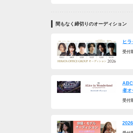
間もなく締切りのオーディション
ヒラ
受付
AB
者オ
受付
202
受付