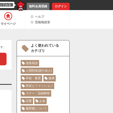
ってみる
無料会員登録
ログイン
ヘルプ
芸能相談室
よく使われている
です。
カテゴリ
進路相談
人間関係(親や友人)
学校・教育
健康
美容とファッション
マナー・冠婚葬祭
恋愛
お金
履歴書について