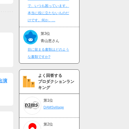
で、いつも困っています。
本当に役に立たないものだ
けです。何か、…
第3位
青山恵さん
目に留まる書類はどのよう
な書類ですか?
よく回答する
』出演
プロダクションラン
キング
第1位
DAMSvillage
第2位