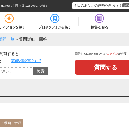
今日のあなたの運勢を占おう！
占
rrow
：利用者数 128000人 突破！
質問一覧
>
質問詳細・回答
質問すると、
質問するにはnarrowへの
ログイン
が必要
ます！
芸能相談室とは?
質問する
真・動画・音源