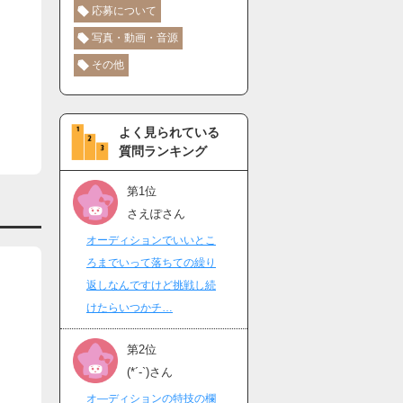
応募について
写真・動画・音源
その他
よく見られている
質問ランキング
第1位
さえぽさん
オーディションでいいとこ
ろまでいって落ちての繰り
返しなんですけど挑戦し続
けたらいつかチ…
第2位
(*´-`)さん
オ―ディションの特技の欄