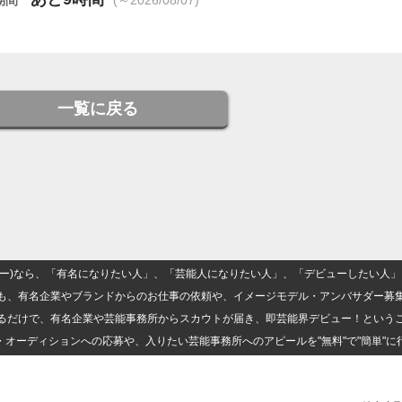
一覧に戻る
(ナロー)なら、「有名になりたい人」、「芸能人になりたい人」、「デビューしたい
も、有名企業やブランドからのお仕事の依頼や、イメージモデル・アンバサダー募
るだけで、有名企業や芸能事務所からスカウトが届き、即芸能界デビュー！という
・オーディションへの応募や、入りたい芸能事務所へのアピールを"無料"で"簡単"に