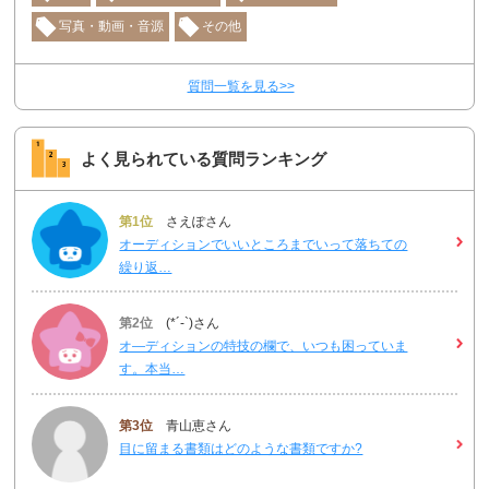
写真・動画・音源
その他
質問一覧を見る>>
よく見られている質問ランキング
第1位
さえぽさん
オーディションでいいところまでいって落ちての
繰り返…
第2位
(*´-`)さん
オ―ディションの特技の欄で、いつも困っていま
す。本当…
第3位
青山恵さん
目に留まる書類はどのような書類ですか?