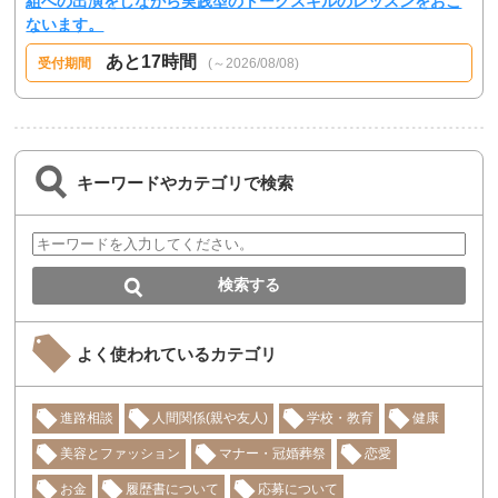
組への出演をしながら実践型のトークスキルのレッスンをおこ
ないます。
あと17時間
受付期間
(～2026/08/08)
キーワードやカテゴリで検索
よく使われているカテゴリ
進路相談
人間関係(親や友人)
学校・教育
健康
美容とファッション
マナー・冠婚葬祭
恋愛
お金
履歴書について
応募について