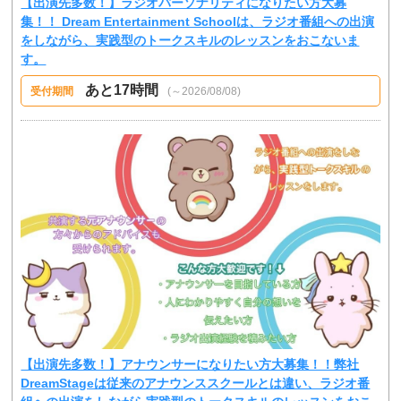
【出演先多数！】ラジオパーソナリティになりたい方大募
集！！ Dream Entertainment Schoolは、ラジオ番組への出演
をしながら、実践型のトークスキルのレッスンをおこないま
す。
あと17時間
受付期間
(～2026/08/08)
【出演先多数！】アナウンサーになりたい方大募集！！弊社
DreamStageは従来のアナウンススクールとは違い、ラジオ番