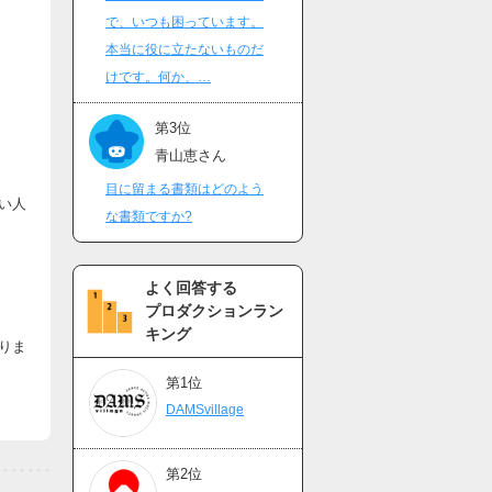
で、いつも困っています。
本当に役に立たないものだ
けです。何か、…
第3位
青山恵さん
目に留まる書類はどのよう
い人
な書類ですか?
よく回答する
プロダクションラン
キング
りま
第1位
DAMSvillage
第2位