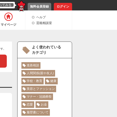
ってみる
無料会員登録
ログイン
ヘルプ
芸能相談室
よく使われている
です。
カテゴリ
進路相談
人間関係(親や友人)
学校・教育
健康
美容とファッション
マナー・冠婚葬祭
恋愛
お金
履歴書について