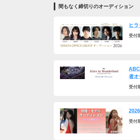
間もなく締切りのオーディション
ヒラ
受付
AB
者オ
受付
202
受付