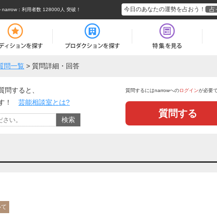
今日のあなたの運勢を占おう！
占
rrow
：利用者数 128000人 突破！
質問一覧
>
質問詳細・回答
質問すると、
質問するにはnarrowへの
ログイン
が必要
ます！
芸能相談室とは?
質問する
いて