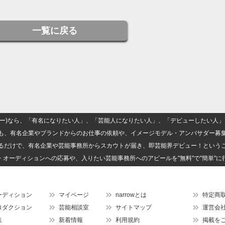
一覧に戻る
(ナロー)なら、「有名になりたい人」、「芸能人になりたい人」、「デビューしたい
も、有名企業やブランドからのお仕事の依頼や、イメージモデル・アンバサダー募
るだけで、有名企業や芸能事務所からスカウトが届き、即芸能界デビュー！という
・オーディションへの応募や、入りたい芸能事務所へのアピールを"無料"で"簡単"に
ーディション
マイページ
narrowとは
特定商
ロダクション
芸能相談室
サイトマップ
運営会
集
新着情報
利用規約
掲載を