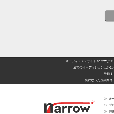
オーディションサイト narrow
通常のオーディション以外に
登録す
気になった企業案件
オ
プ
特