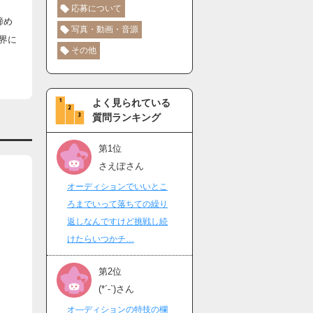
応募について
諦め
写真・動画・音源
界に
その他
よく見られている
質問ランキング
第1位
さえぽさん
オーディションでいいとこ
ろまでいって落ちての繰り
返しなんですけど挑戦し続
けたらいつかチ…
第2位
(*´-`)さん
オ―ディションの特技の欄