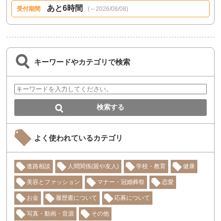
あと6時間
受付期間
(～2026/08/08)
キーワードやカテゴリで検索
よく使われているカテゴリ
進路相談
人間関係(親や友人)
学校・教育
健康
美容とファッション
マナー・冠婚葬祭
恋愛
お金
履歴書について
応募について
写真・動画・音源
その他