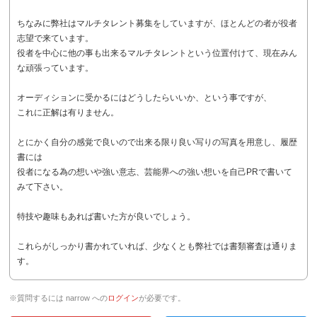
ちなみに弊社はマルチタレント募集をしていますが、ほとんどの者が役者
志望で来ています。
役者を中心に他の事も出来るマルチタレントという位置付けて、現在みん
な頑張っています。
オーディションに受かるにはどうしたらいいか、という事ですが、
これに正解は有りません。
とにかく自分の感覚で良いので出来る限り良い写りの写真を用意し、履歴
書には
役者になる為の想いや強い意志、芸能界への強い想いを自己PRで書いて
みて下さい。
特技や趣味もあれば書いた方が良いでしょう。
これらがしっかり書かれていれば、少なくとも弊社では書類審査は通りま
す。
※質問するには narrow への
ログイン
が必要です。