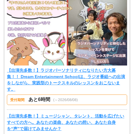
【出演先多数！】ラジオパーソナリティになりたい方大募
集！！ Dream Entertainment Schoolは、ラジオ番組への出演
をしながら、実践型のトークスキルのレッスンをおこないま
す。
あと6時間
受付期間
(～2026/08/08)
【出演先多数！】ミュージシャン、タレント、活動を広げたい
すべての方へ。あなたの楽曲、あなたの想い、あなた自身
を“声”で届けてみませんか？