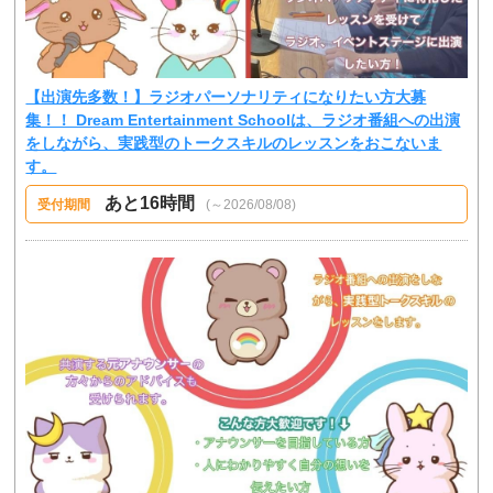
【出演先多数！】ラジオパーソナリティになりたい方大募
集！！ Dream Entertainment Schoolは、ラジオ番組への出演
をしながら、実践型のトークスキルのレッスンをおこないま
す。
あと16時間
受付期間
(～2026/08/08)