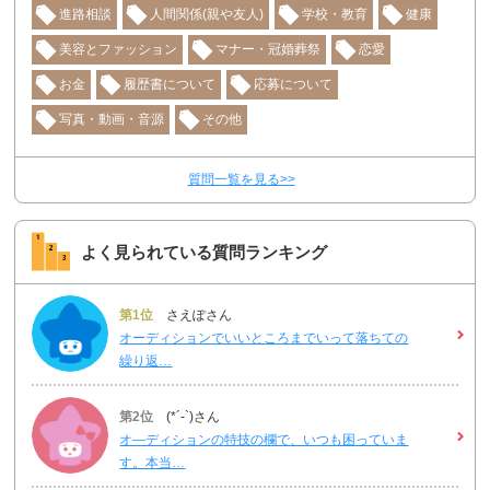
進路相談
人間関係(親や友人)
学校・教育
健康
美容とファッション
マナー・冠婚葬祭
恋愛
お金
履歴書について
応募について
写真・動画・音源
その他
質問一覧を見る>>
よく見られている質問ランキング
第1位
さえぽさん
オーディションでいいところまでいって落ちての
繰り返…
第2位
(*´-`)さん
オ―ディションの特技の欄で、いつも困っていま
す。本当…