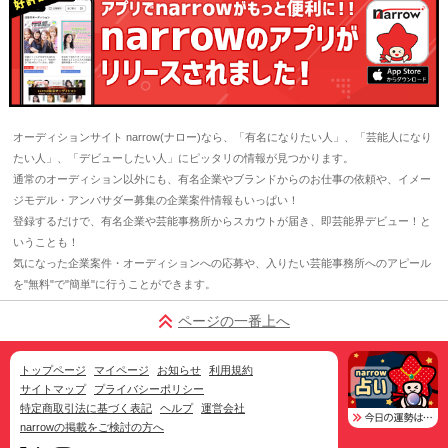
オーディションサイト narrow(ナロー)なら、「有名になりたい人」、「芸能人になり
たい人」、「デビューしたい人」にピッタリの情報が見つかります。
通常のオーディション以外にも、有名企業やブランドからのお仕事の依頼や、イメー
ジモデル・アンバサダー募集の企業案件情報もいっぱい！
登録するだけで、有名企業や芸能事務所からスカウトが届き、即芸能界デビュー！と
いうことも！
気になった企業案件・オーディションへの応募や、入りたい芸能事務所へのアピール
を"無料"で"簡単"に行うことができます。
ページの一番上へ
トップページ
マイページ
お知らせ
利用規約
サイトマップ
プライバシーポリシー
特定商取引法に基づく表記
ヘルプ
運営会社
narrowの掲載をご検討の方へ