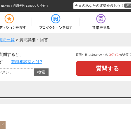
今日のあなたの運勢を占おう！
占
rrow
：利用者数 128000人 突破！
質問一覧
>
質問詳細・回答
質問すると、
質問するにはnarrowへの
ログイン
が必要
ます！
芸能相談室とは?
質問する
いて