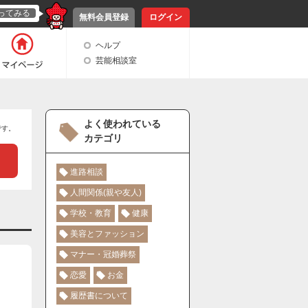
ってみる
無料会員登録
ログイン
ヘルプ
芸能相談室
よく使われている
です。
カテゴリ
進路相談
人間関係(親や友人)
学校・教育
健康
美容とファッション
マナー・冠婚葬祭
恋愛
お金
履歴書について