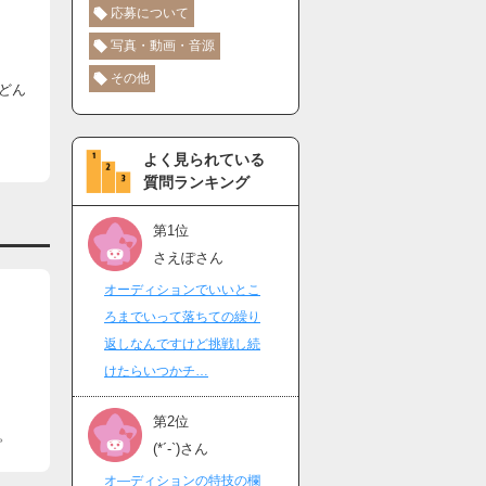
応募について
写真・動画・音源
その他
どん
よく見られている
質問ランキング
第1位
さえぽさん
オーディションでいいとこ
ろまでいって落ちての繰り
返しなんですけど挑戦し続
けたらいつかチ…
第2位
。
(*´-`)さん
オ―ディションの特技の欄