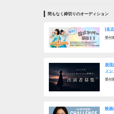
間もなく締切りのオーディション
[名
受付
表現
ィシ
受付
映画