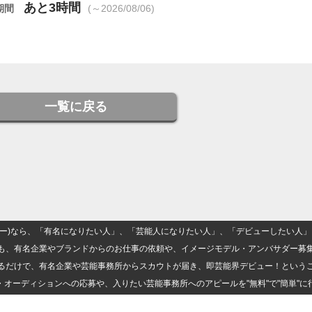
あと3時間
期間
(～2026/08/06)
一覧に戻る
(ナロー)なら、「有名になりたい人」、「芸能人になりたい人」、「デビューしたい
も、有名企業やブランドからのお仕事の依頼や、イメージモデル・アンバサダー募
るだけで、有名企業や芸能事務所からスカウトが届き、即芸能界デビュー！という
・オーディションへの応募や、入りたい芸能事務所へのアピールを"無料"で"簡単"に