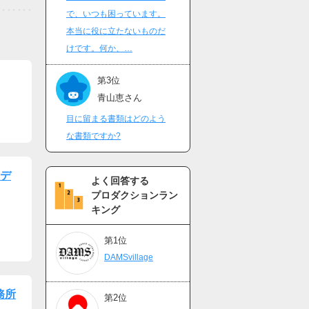
で、いつも困っています。
本当に役に立たないものだ
けです。何か、…
第3位
青山恵さん
目に留まる書類はどのよう
な書類ですか?
ーデ
よく回答する
プロダクションラン
キング
第1位
DAMSvillage
務所
第2位