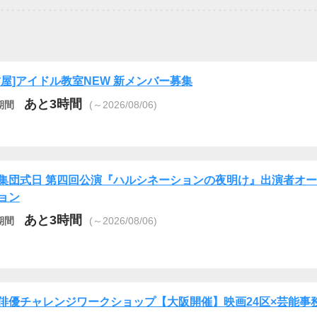
古屋]アイドル教室NEW 新メンバー募集
あと3時間
期間
(～2026/08/06)
集団式日 第四回公演『ハルシネーションの夜明け』出演者オ
ョン
あと3時間
期間
(～2026/08/06)
俳優チャレンジワークショップ【大阪開催】映画24区×芸能事