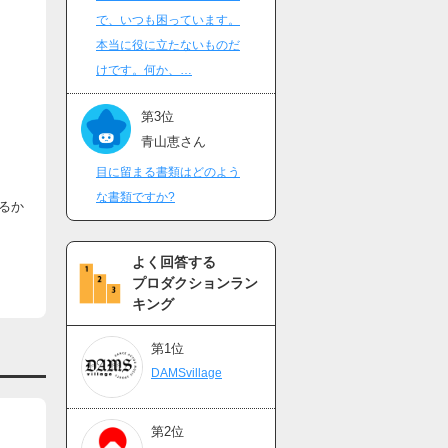
で、いつも困っています。
本当に役に立たないものだ
けです。何か、…
第3位
青山恵さん
目に留まる書類はどのよう
な書類ですか?
るか
よく回答する
プロダクションラン
キング
第1位
DAMSvillage
第2位