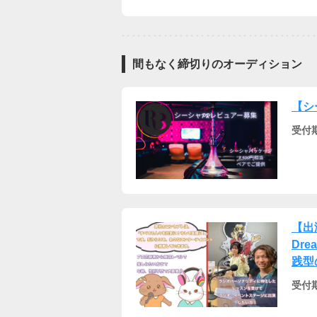
間もなく締切りのオーディション
【シ
受付
【出
Dre
践型
受付