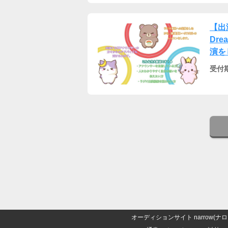
【出
Dr
演を
受付
オーディションサイト narrow