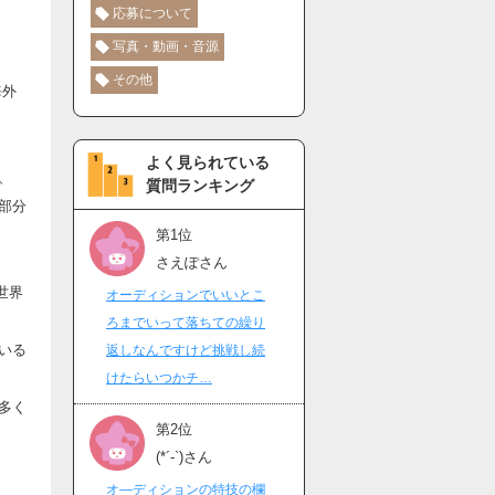
応募について
写真・動画・音源
その他
海外
よく見られている
、
質問ランキング
部分
第1位
さえぽさん
世界
オーディションでいいとこ
ろまでいって落ちての繰り
いる
返しなんですけど挑戦し続
けたらいつかチ…
多く
第2位
(*´-`)さん
オ―ディションの特技の欄