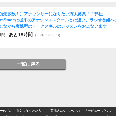
演先多数！】アナウンサーになりたい方大募集！！弊社
eamStageは従来のアナウンススクールとは違い、ラジオ番組へ
しながら実践型のトークスキルのレッスンをおこないます。
あと18時間
期間
(～2026/08/08)
一覧に戻る
(ナロー)なら、「有名になりたい人」、「芸能人になりたい人」、「デビューしたい