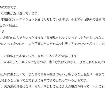
中の女性です。
々な理由があり迷っています。
ら本格的にオーディションを受けたりしていますが、今までそれ以外の世界(
見ている故に、
方で
にも時間的にもそういった様々な世界が見られなくなってしまうかもしれない
分にとって良いのか、また正直まだまだ色んな世界を見てみたいと思っている
うこと自体まだ本気で決定しきれていない部分があります。
じ、自分のしたい表現ができるのか、素直なだけではなく、ひねくれた視点で
のために生きたくて、また自分自身が生きづらいと感じることもあり、生きて
人間まるごと使って全て表現に昇華できると思っているからです。
り、実力派の俳優になり、また人間としてたくさんの視点を持って、一人でも
。