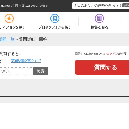
今日のあなたの運勢を占おう！
占
rrow
：利用者数 128000人 突破！
質問一覧
>
質問詳細・回答
質問すると、
質問するにはnarrowへの
ログイン
が必要
ます！
芸能相談室とは?
質問する