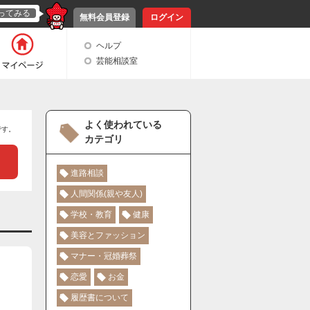
ってみる
無料会員登録
ログイン
ヘルプ
芸能相談室
よく使われている
です。
カテゴリ
進路相談
人間関係(親や友人)
学校・教育
健康
美容とファッション
マナー・冠婚葬祭
恋愛
お金
履歴書について