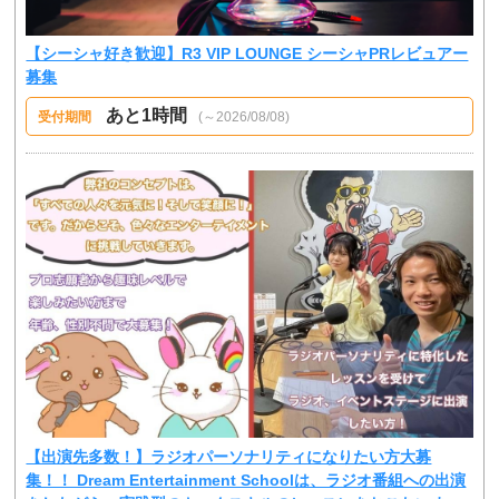
【シーシャ好き歓迎】R3 VIP LOUNGE シーシャPRレビュアー
募集
あと1時間
受付期間
(～2026/08/08)
【出演先多数！】ラジオパーソナリティになりたい方大募
集！！ Dream Entertainment Schoolは、ラジオ番組への出演