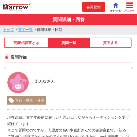
会員登録
質問詳細・回答
トップ
>
質問一覧
>
質問詳細・回答
芸能相談室とは
質問一覧
質問する
質問詳細
あんなさん
写真・動画・音源
現在24歳、女で年齢的に厳しいと思い出しながらもオーディションを受け
続けています。
そこで質問なのですが、志望度の高い事務所さんでの書類審査で、(初め
て)動画は得意でなかったのですが差別化をはかるため、web履歴書につけ