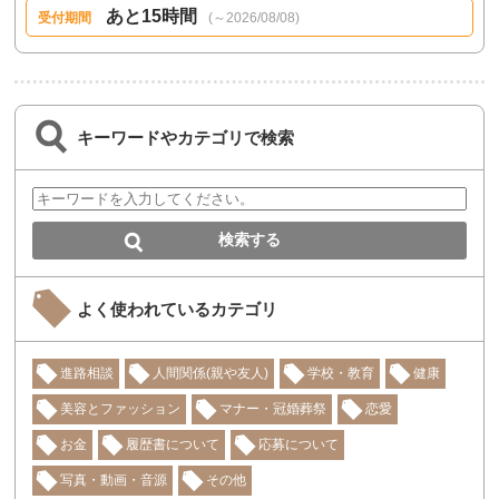
あと15時間
受付期間
(～2026/08/08)
キーワードやカテゴリで検索
よく使われているカテゴリ
進路相談
人間関係(親や友人)
学校・教育
健康
美容とファッション
マナー・冠婚葬祭
恋愛
お金
履歴書について
応募について
写真・動画・音源
その他