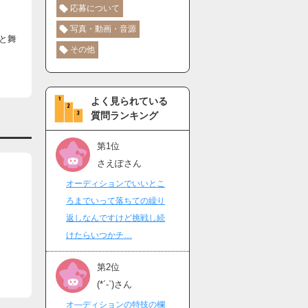
応募について
写真・動画・音源
と舞
その他
よく見られている
質問ランキング
第1位
さえぽさん
オーディションでいいとこ
ろまでいって落ちての繰り
返しなんですけど挑戦し続
けたらいつかチ…
第2位
(*´-`)さん
オ―ディションの特技の欄