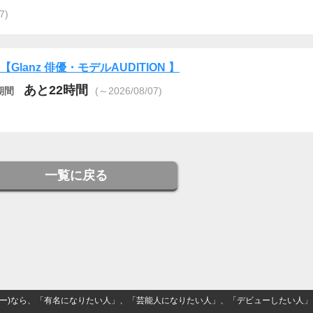
7)
6【Glanz 俳優・モデルAUDITION 】
あと22時間
期間
(～2026/08/07)
一覧に戻る
(ナロー)なら、「有名になりたい人」、「芸能人になりたい人」、「デビューしたい