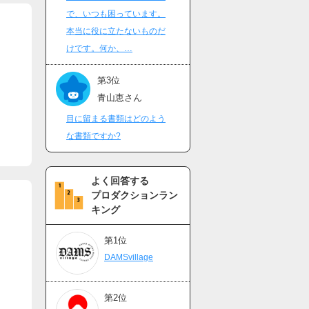
で、いつも困っています。
本当に役に立たないものだ
けです。何か、…
第3位
青山恵さん
目に留まる書類はどのよう
な書類ですか?
よく回答する
プロダクションラン
キング
第1位
DAMSvillage
第2位