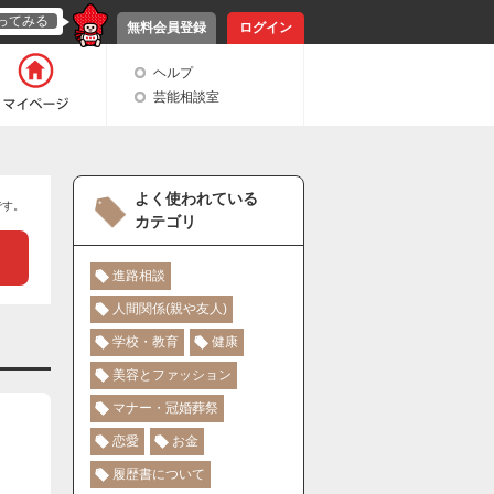
ってみる
無料会員登録
ログイン
ヘルプ
芸能相談室
よく使われている
です。
カテゴリ
進路相談
人間関係(親や友人)
学校・教育
健康
美容とファッション
マナー・冠婚葬祭
恋愛
お金
履歴書について