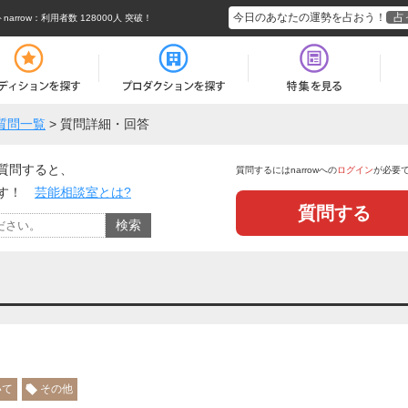
今日のあなたの運勢を占おう！
占
rrow
：利用者数 128000人 突破！
質問一覧
>
質問詳細・回答
質問すると、
質問するにはnarrowへの
ログイン
が必要
ます！
芸能相談室とは?
質問する
いて
その他