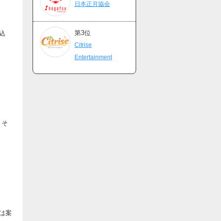
日本正月協会
第3位
込
Citrise
Entertainment
、そ
は案