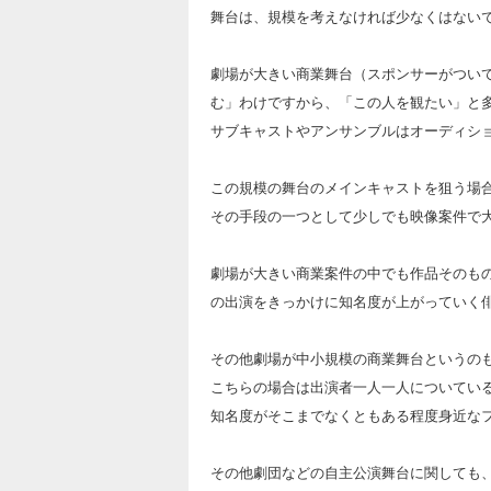
舞台は、規模を考えなければ少なくはない
劇場が大きい商業舞台（スポンサーがつい
む」わけですから、「この人を観たい」と
サブキャストやアンサンブルはオーディシ
この規模の舞台のメインキャストを狙う場
その手段の一つとして少しでも映像案件で
劇場が大きい商業案件の中でも作品そのもの
の出演をきっかけに知名度が上がっていく
その他劇場が中小規模の商業舞台というの
こちらの場合は出演者一人一人についてい
知名度がそこまでなくともある程度身近な
その他劇団などの自主公演舞台に関しても