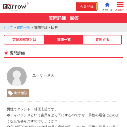
会員登録
質問詳細・回答
トップ
>
質問一覧
>
質問詳細・回答
芸能相談室とは
質問一覧
質問する
質問詳細
ユーザーさん
進路相談
男性でタレント・俳優志望です。
ボディバランスという言葉をよく耳にするのですが、男性の場合はどのよ
うな立ち姿を指すのでしょうか？
自分は股下は標準ですが腕が長く肩幅が広いせいか、実際の身長より高く