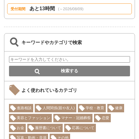
あと13時間
受付期間
(～2026/08/09)
キーワードやカテゴリで検索
よく使われているカテゴリ
進路相談
人間関係(親や友人)
学校・教育
健康
美容とファッション
マナー・冠婚葬祭
恋愛
お金
履歴書について
応募について
写真・動画・音源
その他