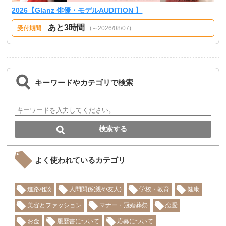
2026【Glanz 俳優・モデルAUDITION 】
あと3時間
受付期間
(～2026/08/07)
キーワードやカテゴリで検索
よく使われているカテゴリ
進路相談
人間関係(親や友人)
学校・教育
健康
美容とファッション
マナー・冠婚葬祭
恋愛
お金
履歴書について
応募について