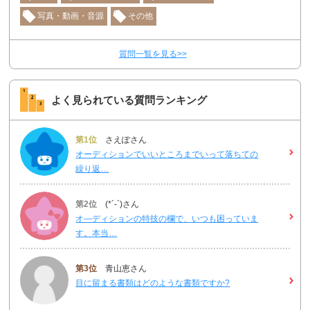
写真・動画・音源
その他
質問一覧を見る>>
よく見られている質問ランキング
第1位
さえぽさん
オーディションでいいところまでいって落ちての
繰り返…
第2位
(*´-`)さん
オ―ディションの特技の欄で、いつも困っていま
す。本当…
第3位
青山恵さん
目に留まる書類はどのような書類ですか?