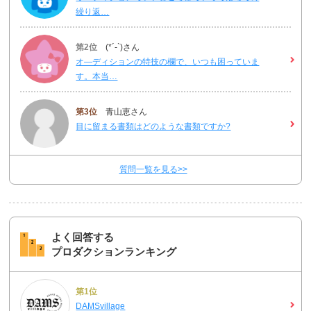
繰り返…
第2位
(*´-`)さん
オ―ディションの特技の欄で、いつも困っていま
す。本当…
第3位
青山恵さん
目に留まる書類はどのような書類ですか?
質問一覧を見る>>
よく回答する
プロダクションランキング
第1位
DAMSvillage