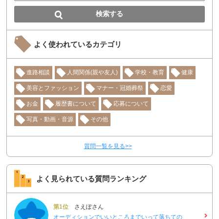
よく使われているカテゴリ
進路相談
人間関係(親や友人)
学校・教育
健康
美容とファッション
マナー・冠婚葬祭
恋愛
お金
履歴書について
応募について
写真・動画・音源
その他
質問一覧を見る>>
よく見られている質問ランキング
第1位
さえぽさん
オーディションでいいところまでいって落ちての