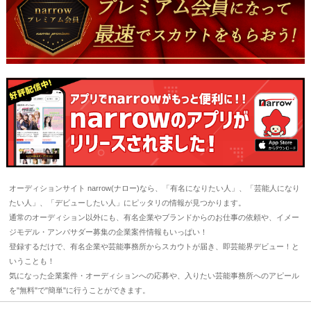
オーディションサイト narrow(ナロー)なら、「有名になりたい人」、「芸能人になり
たい人」、「デビューしたい人」にピッタリの情報が見つかります。
通常のオーディション以外にも、有名企業やブランドからのお仕事の依頼や、イメー
ジモデル・アンバサダー募集の企業案件情報もいっぱい！
登録するだけで、有名企業や芸能事務所からスカウトが届き、即芸能界デビュー！と
いうことも！
気になった企業案件・オーディションへの応募や、入りたい芸能事務所へのアピール
を"無料"で"簡単"に行うことができます。