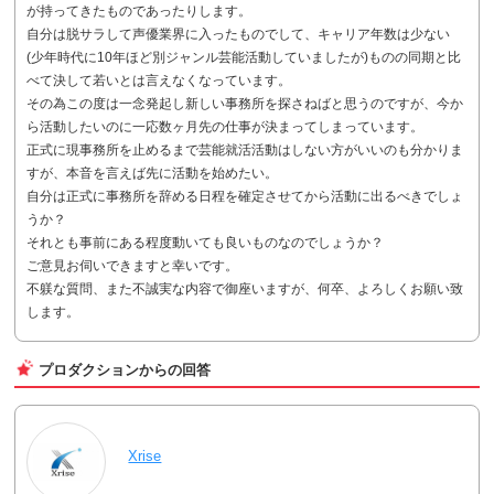
が持ってきたものであったりします。
自分は脱サラして声優業界に入ったものでして、キャリア年数は少ない
(少年時代に10年ほど別ジャンル芸能活動していましたが)ものの同期と比
べて決して若いとは言えなくなっています。
その為この度は一念発起し新しい事務所を探さねばと思うのですが、今か
ら活動したいのに一応数ヶ月先の仕事が決まってしまっています。
正式に現事務所を止めるまで芸能就活活動はしない方がいいのも分かりま
すが、本音を言えば先に活動を始めたい。
自分は正式に事務所を辞める日程を確定させてから活動に出るべきでしょ
うか？
それとも事前にある程度動いても良いものなのでしょうか？
ご意見お伺いできますと幸いです。
不躾な質問、また不誠実な内容で御座いますが、何卒、よろしくお願い致
します。
プロダクションからの回答
Xrise