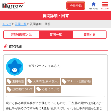
会員登録
質問詳細・回答
トップ
>
質問一覧
>
質問詳細・回答
芸能相談室とは
質問一覧
質問する
質問詳細
ガリバーフォイルさん
進路相談
人間関係(親や友人)
マナー・冠婚葬祭
履歴書について
応募について
現在とある声優事務所に所属しているもので、正所属の男性では自分が一
番仕事があるのですが月に1度あればいい方。それも仕事の何割かは自分