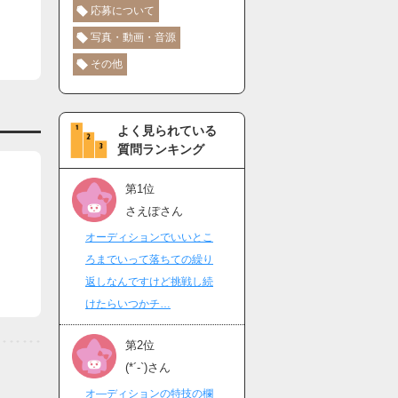
応募について
写真・動画・音源
その他
よく見られている
質問ランキング
第1位
さえぽさん
オーディションでいいとこ
ろまでいって落ちての繰り
返しなんですけど挑戦し続
けたらいつかチ…
第2位
(*´-`)さん
オ―ディションの特技の欄