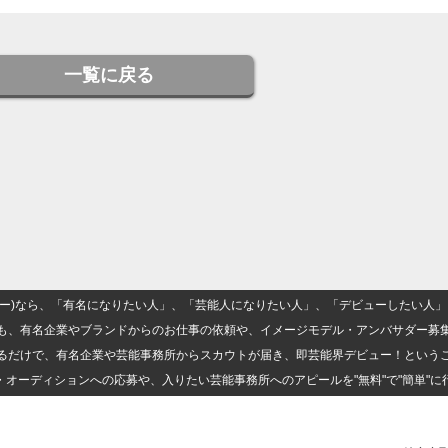
一覧に戻る
(ナロー)なら、「有名になりたい人」、「芸能人になりたい人」、「デビューしたい
も、有名企業やブランドからのお仕事の依頼や、イメージモデル・アンバサダー募
るだけで、有名企業や芸能事務所からスカウトが届き、即芸能界デビュー！という
・オーディションへの応募や、入りたい芸能事務所へのアピールを"無料"で"簡単"に