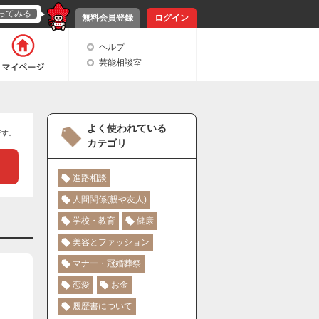
ってみる
無料会員登録
ログイン
ヘルプ
芸能相談室
よく使われている
です。
カテゴリ
進路相談
人間関係(親や友人)
学校・教育
健康
美容とファッション
マナー・冠婚葬祭
恋愛
お金
履歴書について