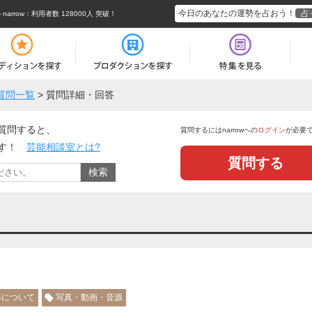
今日のあなたの運勢を占おう！
占
rrow
：利用者数 128000人 突破！
質問一覧
>
質問詳細・回答
質問すると、
質問するにはnarrowへの
ログイン
が必要
ます！
芸能相談室とは?
質問する
募について
写真・動画・音源