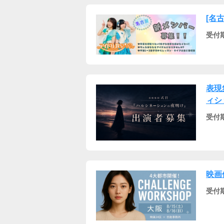
[名
受付
表現
ィシ
受付
映画
受付