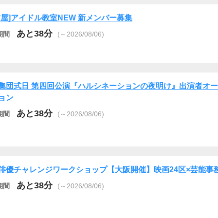
古屋]アイドル教室NEW 新メンバー募集
あと38分
期間
(～2026/08/06)
集団式日 第四回公演『ハルシネーションの夜明け』出演者オ
ョン
あと38分
期間
(～2026/08/06)
俳優チャレンジワークショップ【大阪開催】映画24区×芸能事
あと38分
期間
(～2026/08/06)