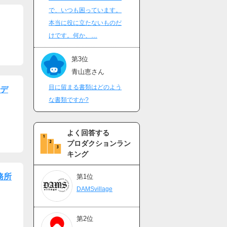
で、いつも困っています。
本当に役に立たないものだ
けです。何か、…
第3位
青山恵さん
目に留まる書類はどのよう
ーデ
な書類ですか?
よく回答する
プロダクションラン
キング
務所
第1位
DAMSvillage
第2位