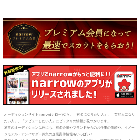
オーディションサイト narrow(ナロー)なら、「有名になりたい人」、「芸能人になり
たい人」、「デビューしたい人」にピッタリの情報が見つかります。
通常のオーディション以外にも、有名企業やブランドからのお仕事の依頼や、イメー
ジモデル・アンバサダー募集の企業案件情報もいっぱい！