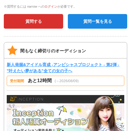
※質問するには narrow への
ログイン
が必要です。
質問する
質問一覧を見る
間もなく締切りのオーディション
新人発掘&アイドル育成 -アンビシャスプロジェクト - 第2弾 -
"叶えたい夢がある"全ての女の子へ
あと12時間
受付期間
(～2026/08/09)