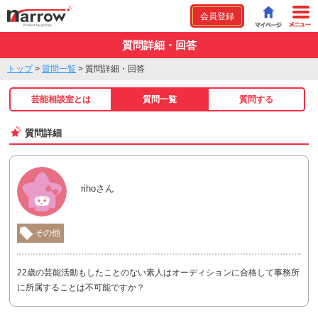
会員登録
質問詳細・回答
トップ
>
質問一覧
>
質問詳細・回答
芸能相談室とは
質問一覧
質問する
質問詳細
rihoさん
その他
22歳の芸能活動もしたことのない素人はオーディションに合格して事務所
に所属することは不可能ですか？