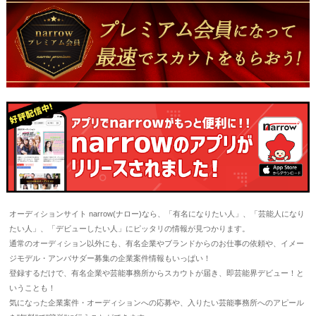
オーディションサイト narrow(ナロー)なら、「有名になりたい人」、「芸能人になり
たい人」、「デビューしたい人」にピッタリの情報が見つかります。
通常のオーディション以外にも、有名企業やブランドからのお仕事の依頼や、イメー
ジモデル・アンバサダー募集の企業案件情報もいっぱい！
登録するだけで、有名企業や芸能事務所からスカウトが届き、即芸能界デビュー！と
いうことも！
気になった企業案件・オーディションへの応募や、入りたい芸能事務所へのアピール