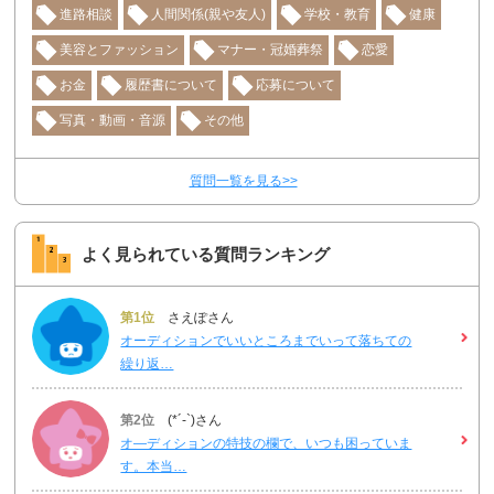
進路相談
人間関係(親や友人)
学校・教育
健康
美容とファッション
マナー・冠婚葬祭
恋愛
お金
履歴書について
応募について
写真・動画・音源
その他
質問一覧を見る>>
よく見られている質問ランキング
第1位
さえぽさん
オーディションでいいところまでいって落ちての
繰り返…
第2位
(*´-`)さん
オ―ディションの特技の欄で、いつも困っていま
す。本当…