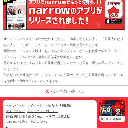
オーディションサイト narrow(ナロー)なら、「有名になりたい人」、「芸能人になり
たい人」、「デビューしたい人」にピッタリの情報が見つかります。
通常のオーディション以外にも、有名企業やブランドからのお仕事の依頼や、イメー
ジモデル・アンバサダー募集の企業案件情報もいっぱい！
登録するだけで、有名企業や芸能事務所からスカウトが届き、即芸能界デビュー！と
いうことも！
気になった企業案件・オーディションへの応募や、入りたい芸能事務所へのアピール
を"無料"で"簡単"に行うことができます。
ページの一番上へ
トップページ
マイページ
お知らせ
利用規約
サイトマップ
プライバシーポリシー
特定商取引法に基づく表記
ヘルプ
運営会社
narrowの掲載をご検討の方へ