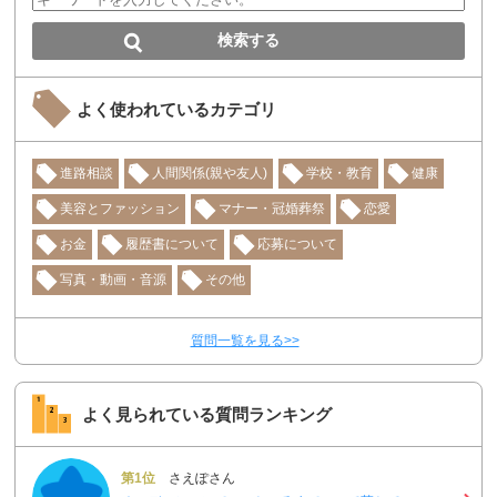
よく使われているカテゴリ
進路相談
人間関係(親や友人)
学校・教育
健康
美容とファッション
マナー・冠婚葬祭
恋愛
お金
履歴書について
応募について
写真・動画・音源
その他
質問一覧を見る>>
よく見られている質問ランキング
第1位
さえぽさん