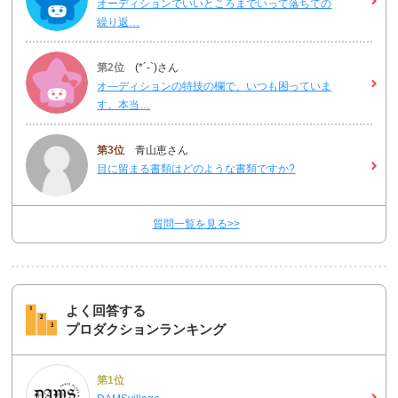
オーディションでいいところまでいって落ちての
繰り返…
第2位
(*´-`)さん
オ―ディションの特技の欄で、いつも困っていま
す。本当…
第3位
青山恵さん
目に留まる書類はどのような書類ですか?
質問一覧を見る>>
よく回答する
プロダクションランキング
第1位