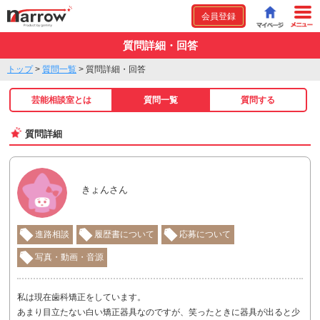
会員登録
質問詳細・回答
トップ
>
質問一覧
>
質問詳細・回答
芸能相談室とは
質問一覧
質問する
質問詳細
きょんさん
進路相談
履歴書について
応募について
写真・動画・音源
私は現在歯科矯正をしています。
あまり目立たない白い矯正器具なのですが、笑ったときに器具が出ると少