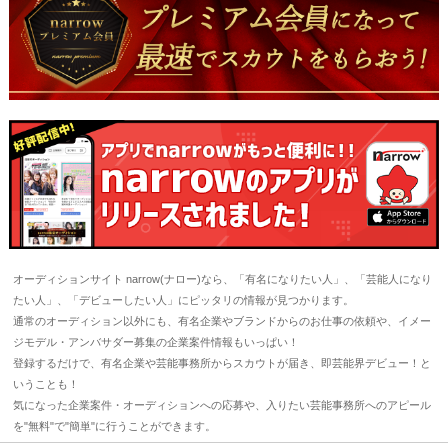
オーディションサイト narrow(ナロー)なら、「有名になりたい人」、「芸能人になり
たい人」、「デビューしたい人」にピッタリの情報が見つかります。
通常のオーディション以外にも、有名企業やブランドからのお仕事の依頼や、イメー
ジモデル・アンバサダー募集の企業案件情報もいっぱい！
登録するだけで、有名企業や芸能事務所からスカウトが届き、即芸能界デビュー！と
いうことも！
気になった企業案件・オーディションへの応募や、入りたい芸能事務所へのアピール
を"無料"で"簡単"に行うことができます。