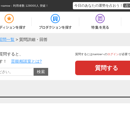
今日のあなたの運勢を占おう！
占
rrow
：利用者数 128000人 突破！
質問一覧
>
質問詳細・回答
質問すると、
質問するにはnarrowへの
ログイン
が必要
ます！
芸能相談室とは?
質問する