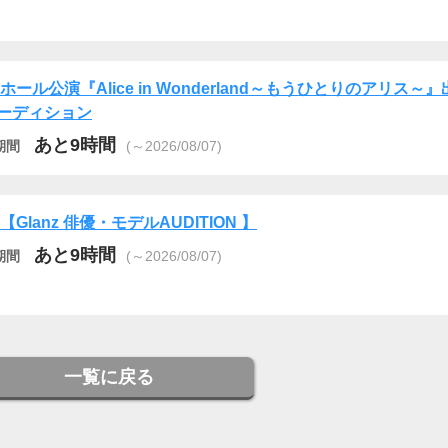
Cホール公演『Alice in Wonderland～もうひとりのアリス～
ーディション
あと9時間
期間
(～2026/08/07)
6【Glanz 俳優・モデルAUDITION 】
あと9時間
期間
(～2026/08/07)
一覧に戻る