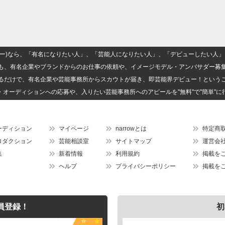
(ナロー)なら、「有名になりたい人」、「芸能人になりたい人」、「デビューしたい
も、有名企業やブランドからのお仕事の依頼や、イメージモデル・アンバサダー募
るだけで、有名企業や芸能事務所からスカウトが届き、即芸能界デビュー！という
・オーディションへの応募や、入りたい芸能事務所へのアピールを"無料"で"簡単"に
ーディション
マイページ
narrowとは
特定商
ロダクション
芸能相談室
サイトマップ
運営会
集
新着情報
利用規約
掲載を
ヘルプ
プライバシーポリシー
掲載を
員登録！
初