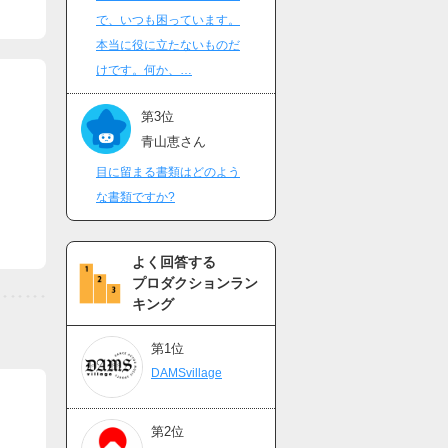
で、いつも困っています。
本当に役に立たないものだ
けです。何か、…
第3位
青山恵さん
目に留まる書類はどのよう
な書類ですか?
よく回答する
プロダクションラン
キング
第1位
DAMSvillage
第2位