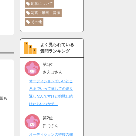
応募について
写真・動画・音源
その他
よく見られている
質問ランキング
第1位
さえぽさん
オーディションでいいとこ
ろまでいって落ちての繰り
返しなんですけど挑戦し続
気も
けたらいつかチ…
第2位
(*´-`)さん
オ―ディションの特技の欄