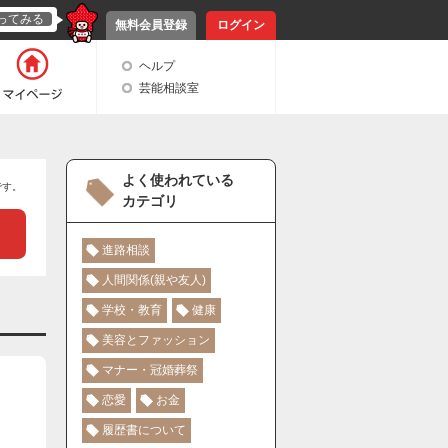
ってみる
無料会員登録
ログイン
ヘルプ
芸能相談室
よく使われている
です。
カテゴリ
進路相談
人間関係(親や友人)
学校・教育
健康
美容とファッション
マナー・冠婚葬祭
恋愛
お金
履歴書について