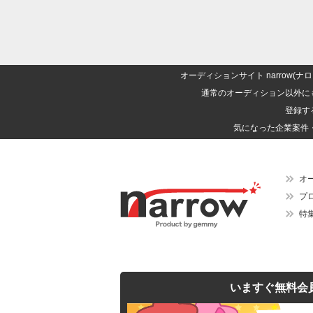
オーディションサイト narrow
通常のオーディション以外に
登録す
気になった企業案件
オ
プ
特
いますぐ無料会