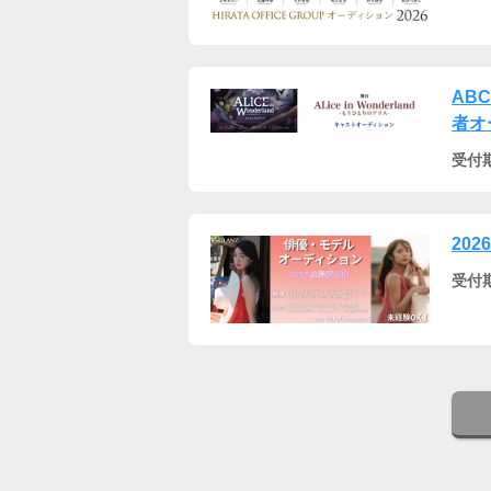
AB
者オ
受付
202
受付