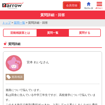
会員登録
質問詳細・回答
トップ
>
質問一覧
>
質問詳細・回答
芸能相談室とは
質問一覧
質問する
質問詳細
宮本 れいなさん
進路相談
進路について悩んでいます。
私は田舎に住んでいる中学三年生ですが、高校進学について悩んでいま
す。
このまま地元で進学(通信)すべきか、上京して一人暮らしをしながら通信