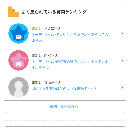
よく見られている質問ランキング
第1位
さえぽさん
オーディションでいいところまでいって落ちての
繰り返…
第2位
(*´-`)さん
オ―ディションの特技の欄で、いつも困っていま
す。本当…
第3位
青山恵さん
目に留まる書類はどのような書類ですか?
質問一覧を見る>>