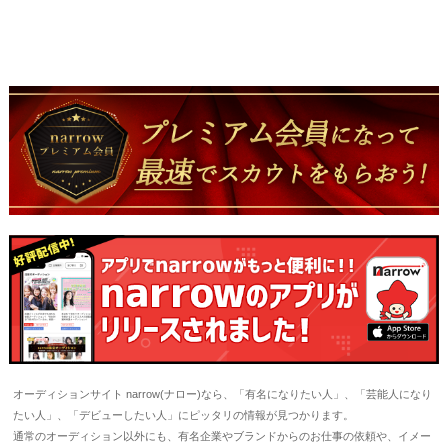
オーディションサイト narrow(ナロー)なら、「有名になりたい人」、「芸能人になり
たい人」、「デビューしたい人」にピッタリの情報が見つかります。
通常のオーディション以外にも、有名企業やブランドからのお仕事の依頼や、イメー