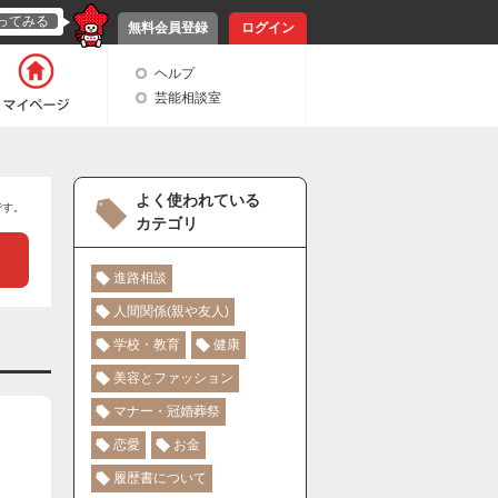
ってみる
無料会員登録
ログイン
ヘルプ
芸能相談室
よく使われている
です。
カテゴリ
進路相談
人間関係(親や友人)
学校・教育
健康
美容とファッション
マナー・冠婚葬祭
恋愛
お金
履歴書について