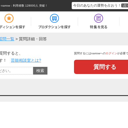
今日のあなたの運勢を占おう！
占
rrow
：利用者数 128000人 突破！
質問一覧
>
質問詳細・回答
質問すると、
質問するにはnarrowへの
ログイン
が必要
ます！
芸能相談室とは?
質問する