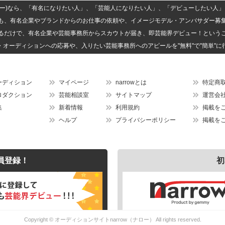
(ナロー)なら、「有名になりたい人」、「芸能人になりたい人」、「デビューしたい
も、有名企業やブランドからのお仕事の依頼や、イメージモデル・アンバサダー募
るだけで、有名企業や芸能事務所からスカウトが届き、即芸能界デビュー！という
・オーディションへの応募や、入りたい芸能事務所へのアピールを"無料"で"簡単"に
ーディション
マイページ
narrowとは
特定商
ロダクション
芸能相談室
サイトマップ
運営会
集
新着情報
利用規約
掲載を
ヘルプ
プライバシーポリシー
掲載を
員登録！
初
Copyright ©
オーディションサイトnarrow（ナロー）
All rights reserved.