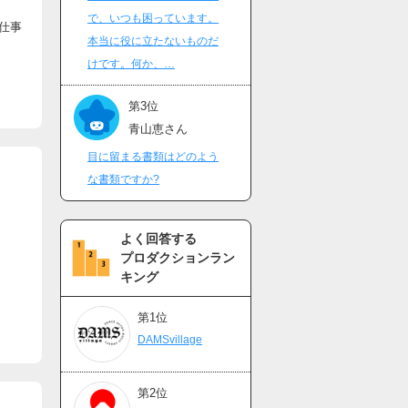
で、いつも困っています。
仕事
本当に役に立たないものだ
けです。何か、…
第3位
青山恵さん
目に留まる書類はどのよう
な書類ですか?
よく回答する
プロダクションラン
キング
第1位
DAMSvillage
第2位