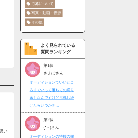
応募について
写真・動画・音源
その他
よく見られている
質問ランキング
第1位
さえぽさん
オーディションでいいとこ
ろまでいって落ちての繰り
返しなんですけど挑戦し続
けたらいつかチ…
第2位
(*´-`)さん
思い
オ―ディションの特技の欄