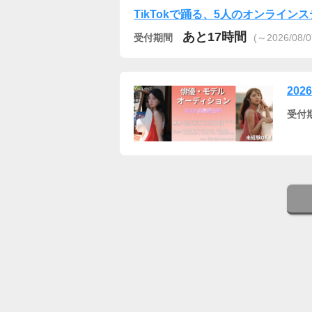
TikTokで踊る、5人のオンライ
あと17時間
受付期間
(～2026/08/0
202
受付