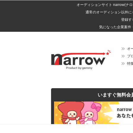
オーディションサイト narrow
通常のオーディション以外に
登録す
気になった企業案件
オ
プ
特
いますぐ無料会