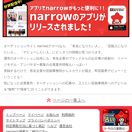
オーディションサイト narrow(ナロー)なら、「有名になりたい人」、「芸能人になり
たい人」、「デビューしたい人」にピッタリの情報が見つかります。
通常のオーディション以外にも、有名企業やブランドからのお仕事の依頼や、イメー
ジモデル・アンバサダー募集の企業案件情報もいっぱい！
登録するだけで、有名企業や芸能事務所からスカウトが届き、即芸能界デビュー！と
いうことも！
気になった企業案件・オーディションへの応募や、入りたい芸能事務所へのアピール
を"無料"で"簡単"に行うことができます。
ページの一番上へ
トップページ
マイページ
お知らせ
利用規約
サイトマップ
プライバシーポリシー
特定商取引法に基づく表記
ヘルプ
運営会社
narrowの掲載をご検討の方へ