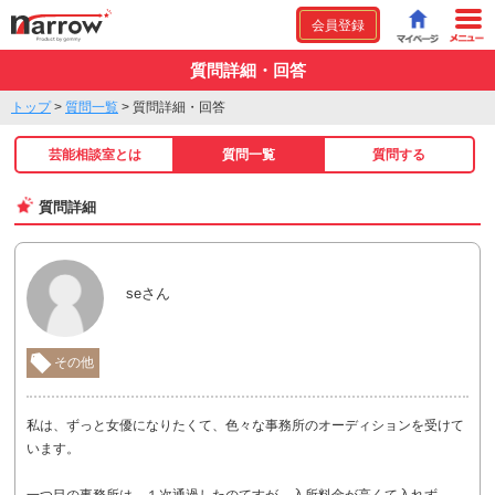
会員登録
質問詳細・回答
トップ
>
質問一覧
>
質問詳細・回答
芸能相談室とは
質問一覧
質問する
質問詳細
seさん
その他
私は、ずっと女優になりたくて、色々な事務所のオーディションを受けて
います。
一つ目の事務所は、１次通過したのてすが、入所料金が高くて入れず、