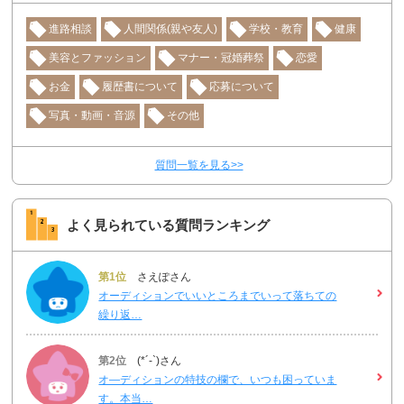
進路相談
人間関係(親や友人)
学校・教育
健康
美容とファッション
マナー・冠婚葬祭
恋愛
お金
履歴書について
応募について
写真・動画・音源
その他
質問一覧を見る>>
よく見られている質問ランキング
第1位
さえぽさん
オーディションでいいところまでいって落ちての
繰り返…
第2位
(*´-`)さん
オ―ディションの特技の欄で、いつも困っていま
す。本当…