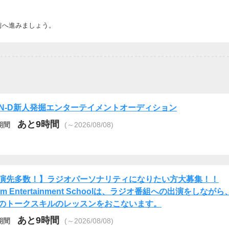
前へ進みましょう。
AN-D新人発掘エンターテイメントオーディション
あと9時間
期間
(～2026/08/08)
演先多数！】ラジオパーソナリティになりたい方大募集！！
am Entertainment Schoolは、ラジオ番組への出演をしながら
のトークスキルのレッスンをおこないます。
あと9時間
期間
(～2026/08/08)