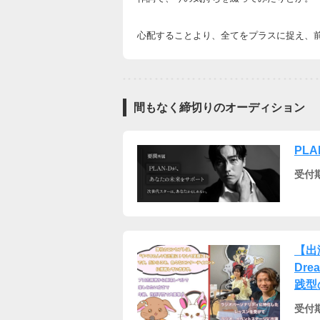
心配することより、全てをプラスに捉え、
間もなく締切りのオーディション
PL
受付
【出
Dre
践型
受付