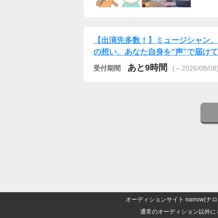
【出演先多数！】ミュージシャン、
の想い、あなた自身を“声”で届け
あと9時間
受付期間
(～2026/08/08
オーディションサイト narrow
通常のオーディション以外に