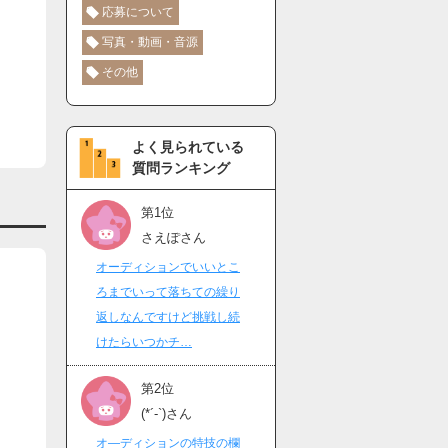
応募について
写真・動画・音源
その他
よく見られている
質問ランキング
第1位
さえぽさん
オーディションでいいとこ
ろまでいって落ちての繰り
返しなんですけど挑戦し続
けたらいつかチ…
第2位
(*´-`)さん
オ―ディションの特技の欄