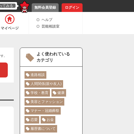
ってみる
無料会員登録
ログイン
ヘルプ
芸能相談室
よく使われている
です。
カテゴリ
進路相談
人間関係(親や友人)
学校・教育
健康
美容とファッション
マナー・冠婚葬祭
恋愛
お金
履歴書について