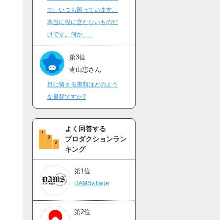
で、いつも困っています。
本当に役に立たないものだ
けです。何か、…
第3位
青山恵さん
目に留まる書類はどのよう
な書類ですか?
よく回答する
プロダクションラン
キング
第1位
DAMSvillage
第2位