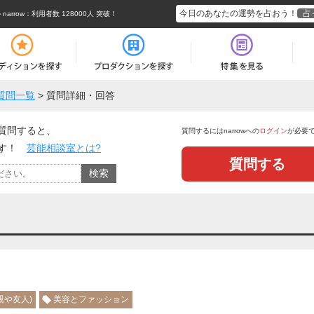
今日のあなたの運勢を占おう！
占
rrow
：利用者数 128000人 突破！
質問一覧
>
質問詳細・回答
質問すると、
質問するにはnarrowへの
ログイン
が必要
ます！
芸能相談室とは?
質問する
親や友人)
美容とファッション