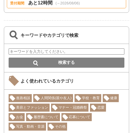
あと12時間
受付期間
(～2026/08/06)
キーワードやカテゴリで検索
よく使われているカテゴリ
進路相談
人間関係(親や友人)
学校・教育
健康
美容とファッション
マナー・冠婚葬祭
恋愛
お金
履歴書について
応募について
写真・動画・音源
その他