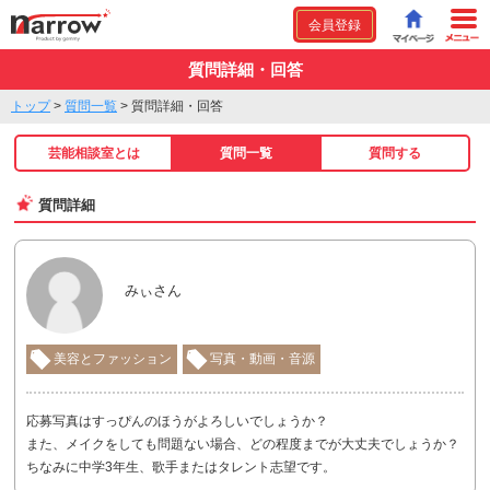
会員登録
質問詳細・回答
トップ
>
質問一覧
>
質問詳細・回答
芸能相談室とは
質問一覧
質問する
質問詳細
みぃさん
美容とファッション
写真・動画・音源
応募写真はすっぴんのほうがよろしいでしょうか？
また、メイクをしても問題ない場合、どの程度までが大丈夫でしょうか？
ちなみに中学3年生、歌手またはタレント志望です。