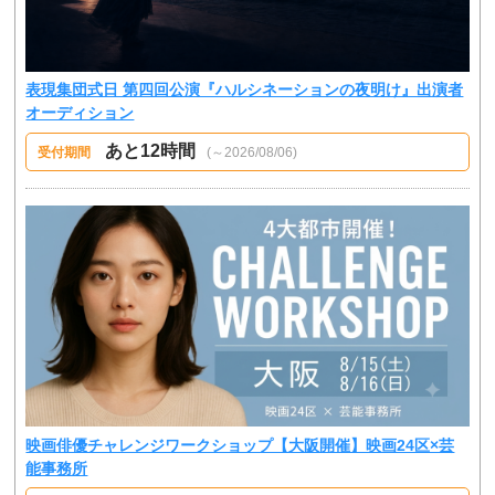
表現集団式日 第四回公演『ハルシネーションの夜明け』出演者
オーディション
あと12時間
受付期間
(～2026/08/06)
映画俳優チャレンジワークショップ【大阪開催】映画24区×芸
能事務所