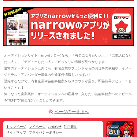
オーディションサイト narrow(ナロー)なら、「有名になりたい人」、「芸能人になり
たい人」、「デビューしたい人」にピッタリの情報が見つかります。
通常のオーディション以外にも、有名企業やブランドからのお仕事の依頼や、イメー
ジモデル・アンバサダー募集の企業案件情報もいっぱい！
登録するだけで、有名企業や芸能事務所からスカウトが届き、即芸能界デビュー！と
いうことも！
気になった企業案件・オーディションへの応募や、入りたい芸能事務所へのアピール
を"無料"で"簡単"に行うことができます。
ページの一番上へ
トップページ
マイページ
お知らせ
利用規約
サイトマップ
プライバシーポリシー