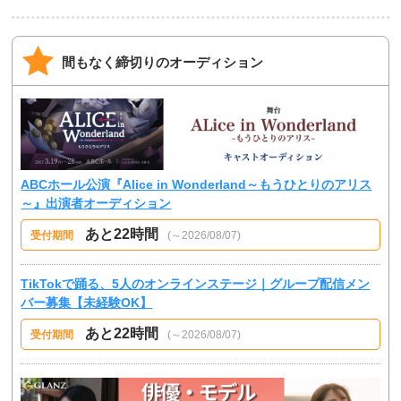
間もなく締切りのオーディション
ABCホール公演『Alice in Wonderland～もうひとりのアリス
～』出演者オーディション
あと22時間
受付期間
(～2026/08/07)
TikTokで踊る、5人のオンラインステージ｜グループ配信メン
バー募集【未経験OK】
あと22時間
受付期間
(～2026/08/07)