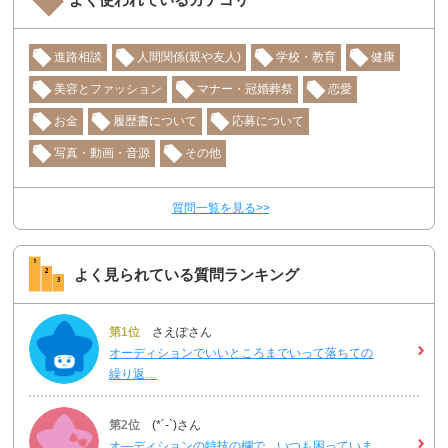
進路相談
人間関係(親や友人)
学校・教育
健康
美容とファッション
マナー・冠婚葬祭
恋愛
お金
履歴書について
応募について
写真・動画・音源
その他
質問一覧を見る>>
よく見られている質問ランキング
第1位
さえぽさん
オーディションでいいところまでいって落ちての
繰り返…
第2位
(*´-`)さん
オ―ディションの特技の欄で、いつも困っていま