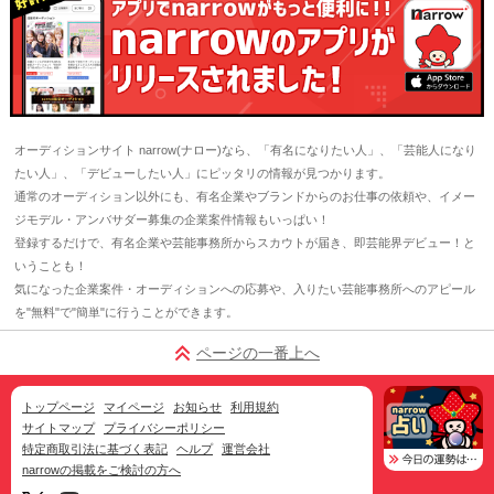
オーディションサイト narrow(ナロー)なら、「有名になりたい人」、「芸能人になり
たい人」、「デビューしたい人」にピッタリの情報が見つかります。
通常のオーディション以外にも、有名企業やブランドからのお仕事の依頼や、イメー
ジモデル・アンバサダー募集の企業案件情報もいっぱい！
登録するだけで、有名企業や芸能事務所からスカウトが届き、即芸能界デビュー！と
いうことも！
気になった企業案件・オーディションへの応募や、入りたい芸能事務所へのアピール
を"無料"で"簡単"に行うことができます。
ページの一番上へ
トップページ
マイページ
お知らせ
利用規約
サイトマップ
プライバシーポリシー
特定商取引法に基づく表記
ヘルプ
運営会社
narrowの掲載をご検討の方へ