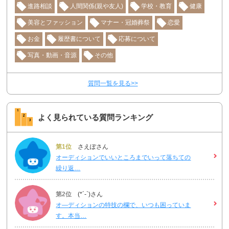
進路相談
人間関係(親や友人)
学校・教育
健康
美容とファッション
マナー・冠婚葬祭
恋愛
お金
履歴書について
応募について
写真・動画・音源
その他
質問一覧を見る>>
よく見られている質問ランキング
第1位
さえぽさん
オーディションでいいところまでいって落ちての
繰り返…
第2位
(*´-`)さん
オ―ディションの特技の欄で、いつも困っていま
す。本当…