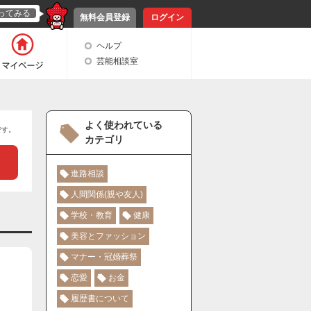
ってみる
無料会員登録
ログイン
ヘルプ
芸能相談室
よく使われている
です。
カテゴリ
進路相談
人間関係(親や友人)
学校・教育
健康
美容とファッション
マナー・冠婚葬祭
恋愛
お金
履歴書について