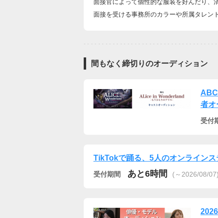
面接官によって個性的な服装を好んだり、
面接を受ける事務所のカラーや所属タレン
間もなく締切りのオーディション
AB
者オ
受付
TikTokで踊る、5人のオンライ
あと6時間
受付期間
(～2026/08/07
202