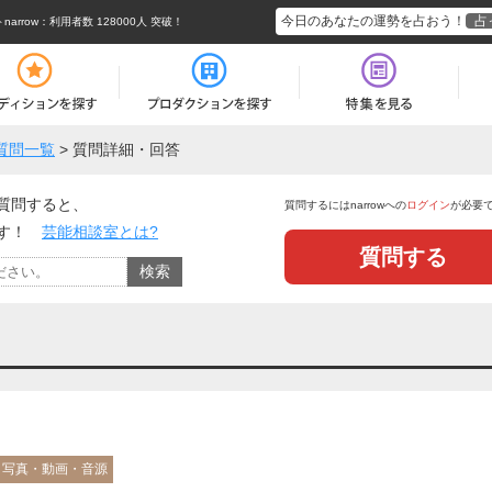
今日のあなたの運勢を占おう！
占
rrow
：利用者数 128000人 突破！
質問一覧
>
質問詳細・回答
質問すると、
質問するにはnarrowへの
ログイン
が必要
ます！
芸能相談室とは?
質問する
写真・動画・音源