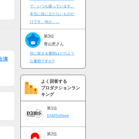
で、いつも困っています。
本当に役に立たないものだ
けです。何か、…
第3位
青山恵さん
目に留まる書類はどのよう
』出演
な書類ですか?
よく回答する
プロダクションラン
キング
第1位
DAMSvillage
第2位