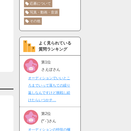
応募について
写真・動画・音源
その他
よく見られている
質問ランキング
第1位
さえぽさん
オーディションでいいとこ
ろまでいって落ちての繰り
返しなんですけど挑戦し続
けたらいつかチ…
第2位
(*´-`)さん
オ―ディションの特技の欄