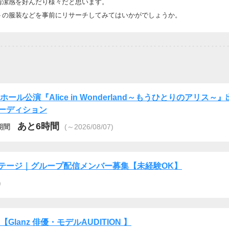
清潔感を好んだり様々だと思います。
トの服装などを事前にリサーチしてみてはいかがでしょうか。
Cホール公演『Alice in Wonderland～もうひとりのアリス～
ーディション
あと6時間
期間
(～2026/08/07)
ンステージ｜グループ配信メンバー募集【未経験OK】
)
6【Glanz 俳優・モデルAUDITION 】