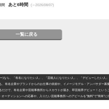
あと6時間
期間
(～2026/08/07)
一覧に戻る
(ナロー)なら、「有名になりたい人」、「芸能人になりたい人」、「デビューしたい
も、有名企業やブランドからのお仕事の依頼や、イメージモデル・アンバサダー募
るだけで、有名企業や芸能事務所からスカウトが届き、即芸能界デビュー！という
・オーディションへの応募や、入りたい芸能事務所へのアピールを"無料"で"簡単"に