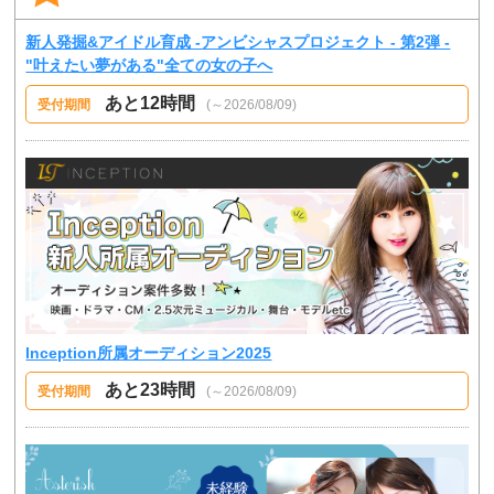
新人発掘&アイドル育成 -アンビシャスプロジェクト - 第2弾 -
"叶えたい夢がある"全ての女の子へ
あと12時間
受付期間
(～2026/08/09)
Inception所属オーディション2025
あと23時間
受付期間
(～2026/08/09)