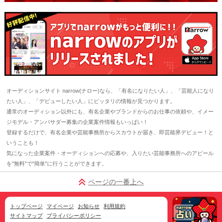
オーディションサイト narrow(ナロー)なら、「有名になりたい人」、「芸能人になり
たい人」、「デビューしたい人」にピッタリの情報が見つかります。
通常のオーディション以外にも、有名企業やブランドからのお仕事の依頼や、イメー
ジモデル・アンバサダー募集の企業案件情報もいっぱい！
登録するだけで、有名企業や芸能事務所からスカウトが届き、即芸能界デビュー！と
いうことも！
気になった企業案件・オーディションへの応募や、入りたい芸能事務所へのアピール
を"無料"で"簡単"に行うことができます。
ページの一番上へ
トップページ
マイページ
お知らせ
利用規約
サイトマップ
プライバシーポリシー