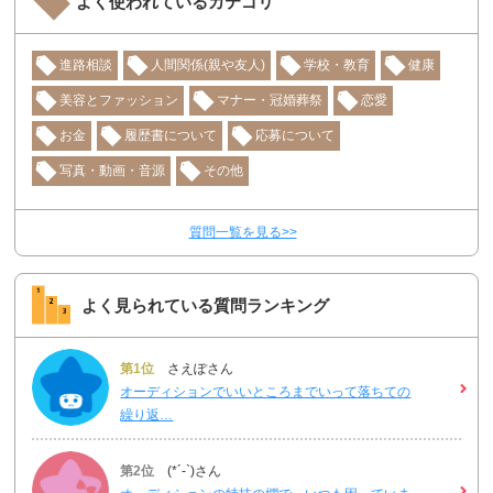
よく使われているカテゴリ
進路相談
人間関係(親や友人)
学校・教育
健康
美容とファッション
マナー・冠婚葬祭
恋愛
お金
履歴書について
応募について
写真・動画・音源
その他
質問一覧を見る>>
よく見られている質問ランキング
第1位
さえぽさん
オーディションでいいところまでいって落ちての
繰り返…
第2位
(*´-`)さん