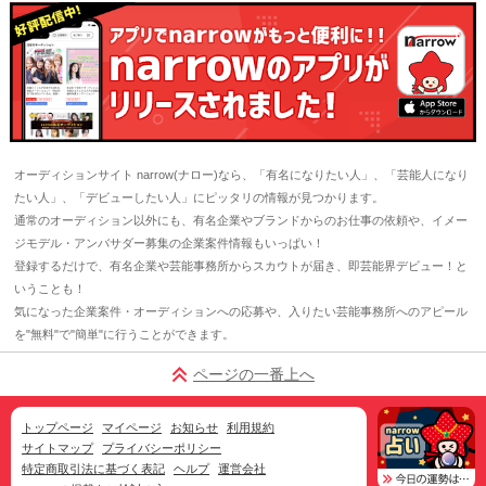
オーディションサイト narrow(ナロー)なら、「有名になりたい人」、「芸能人になり
たい人」、「デビューしたい人」にピッタリの情報が見つかります。
通常のオーディション以外にも、有名企業やブランドからのお仕事の依頼や、イメー
ジモデル・アンバサダー募集の企業案件情報もいっぱい！
登録するだけで、有名企業や芸能事務所からスカウトが届き、即芸能界デビュー！と
いうことも！
気になった企業案件・オーディションへの応募や、入りたい芸能事務所へのアピール
を"無料"で"簡単"に行うことができます。
ページの一番上へ
トップページ
マイページ
お知らせ
利用規約
サイトマップ
プライバシーポリシー
特定商取引法に基づく表記
ヘルプ
運営会社