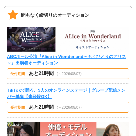
間もなく締切りのオーディション
ABCホール公演『Alice in Wonderland～もうひとりのアリス
～』出演者オーディション
あと21時間
受付期間
(～2026/08/07)
TikTokで踊る、5人のオンラインステージ｜グループ配信メン
バー募集【未経験OK】
あと21時間
受付期間
(～2026/08/07)