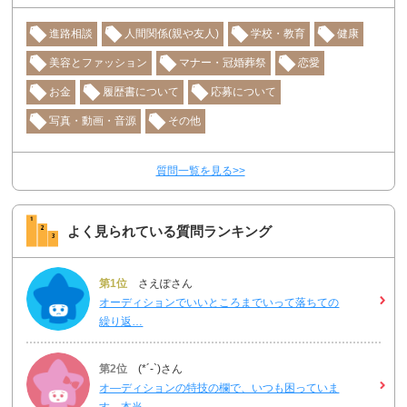
進路相談
人間関係(親や友人)
学校・教育
健康
美容とファッション
マナー・冠婚葬祭
恋愛
お金
履歴書について
応募について
写真・動画・音源
その他
質問一覧を見る>>
よく見られている質問ランキング
第1位
さえぽさん
オーディションでいいところまでいって落ちての
繰り返…
第2位
(*´-`)さん
オ―ディションの特技の欄で、いつも困っていま
す。本当…