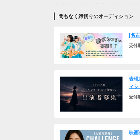
間もなく締切りのオーディション
[名
受付
表現
ィシ
受付
映画