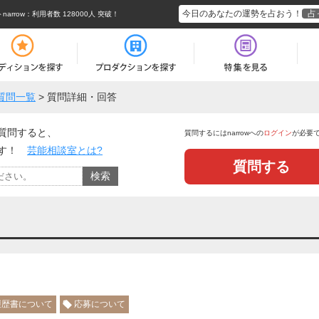
今日のあなたの運勢を占おう！
占
rrow
：利用者数 128000人 突破！
質問一覧
>
質問詳細・回答
質問すると、
質問するにはnarrowへの
ログイン
が必要
ます！
芸能相談室とは?
質問する
履歴書について
応募について