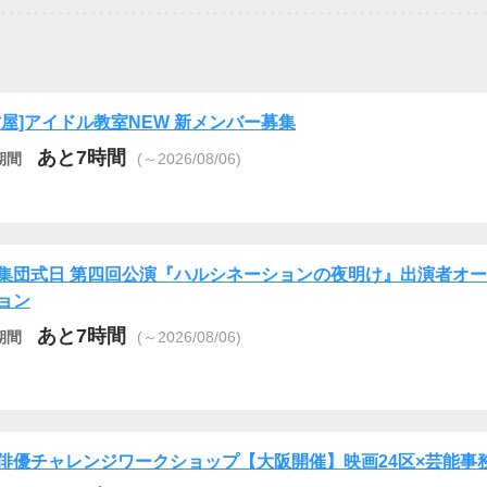
古屋]アイドル教室NEW 新メンバー募集
あと7時間
期間
(～2026/08/06)
集団式日 第四回公演『ハルシネーションの夜明け』出演者オ
ョン
あと7時間
期間
(～2026/08/06)
俳優チャレンジワークショップ【大阪開催】映画24区×芸能事