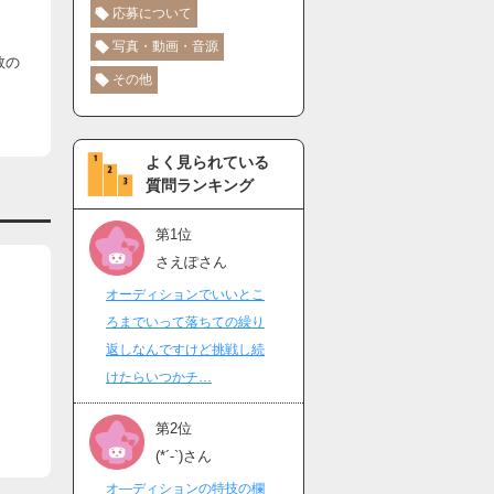
応募について
写真・動画・音源
数の
その他
よく見られている
質問ランキング
第1位
さえぽさん
オーディションでいいとこ
ろまでいって落ちての繰り
返しなんですけど挑戦し続
けたらいつかチ…
第2位
(*´-`)さん
オ―ディションの特技の欄