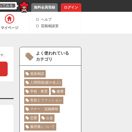
ってみる
無料会員登録
ログイン
ヘルプ
芸能相談室
よく使われている
です。
カテゴリ
進路相談
人間関係(親や友人)
学校・教育
健康
美容とファッション
マナー・冠婚葬祭
恋愛
お金
履歴書について