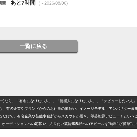
あと7時間
期間
(～2026/08/06)
一覧に戻る
(ナロー)なら、「有名になりたい人」、「芸能人になりたい人」、「デビューしたい
も、有名企業やブランドからのお仕事の依頼や、イメージモデル・アンバサダー募
るだけで、有名企業や芸能事務所からスカウトが届き、即芸能界デビュー！という
・オーディションへの応募や、入りたい芸能事務所へのアピールを"無料"で"簡単"に