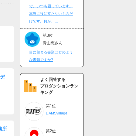
で、いつも困っています。
本当に役に立たないものだ
けです。何か、…
第3位
青山恵さん
目に留まる書類はどのよう
な書類ですか?
ーデ
よく回答する
プロダクションラン
キング
第1位
DAMSvillage
務所
第2位