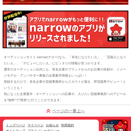
オーディションサイト narrow(ナロー)なら、「有名になりたい人」、「芸能人になり
たい人」、「デビューしたい人」にピッタリの情報が見つかります。
通常のオーディション以外にも、有名企業やブランドからのお仕事の依頼や、イメー
ジモデル・アンバサダー募集の企業案件情報もいっぱい！
登録するだけで、有名企業や芸能事務所からスカウトが届き、即芸能界デビュー！と
いうことも！
気になった企業案件・オーディションへの応募や、入りたい芸能事務所へのアピール
を"無料"で"簡単"に行うことができます。
ページの一番上へ
トップページ
マイページ
お知らせ
利用規約
サイトマップ
プライバシーポリシー