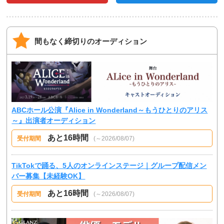
間もなく締切りのオーディション
ABCホール公演『Alice in Wonderland～もうひとりのアリス
～』出演者オーディション
あと16時間
受付期間
(～2026/08/07)
TikTokで踊る、5人のオンラインステージ｜グループ配信メン
バー募集【未経験OK】
あと16時間
受付期間
(～2026/08/07)