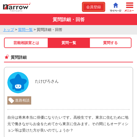
会員登録
質問詳細・回答
トップ
>
質問一覧
>
質問詳細・回答
芸能相談室とは
質問一覧
質問する
質問詳細
たけぴろさん
進路相談
自分は将来本当に俳優になりたいです。高校生です。東京に住むために地
元で働きながらお金をためてから東京に住みます。その間にもオーディシ
ョン等は受けた方が良いのでしょうか？