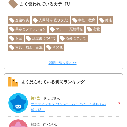
よく使われているカテゴリ
進路相談
人間関係(親や友人)
学校・教育
健康
美容とファッション
マナー・冠婚葬祭
恋愛
お金
履歴書について
応募について
写真・動画・音源
その他
質問一覧を見る>>
よく見られている質問ランキング
第1位
さえぽさん
オーディションでいいところまでいって落ちての
繰り返…
第2位
(*´-`)さん