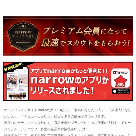
オーディションサイト narrow(ナロー)なら、「有名になりたい人」、「芸能人になり
たい人」、「デビューしたい人」にピッタリの情報が見つかります。
通常のオーディション以外にも、有名企業やブランドからのお仕事の依頼や、イメー
ジモデル・アンバサダー募集の企業案件情報もいっぱい！
登録するだけで、有名企業や芸能事務所からスカウトが届き、即芸能界デビュー！と