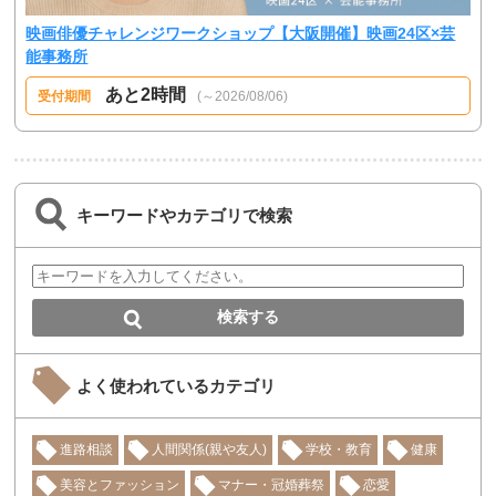
映画俳優チャレンジワークショップ【大阪開催】映画24区×芸
能事務所
あと2時間
受付期間
(～2026/08/06)
キーワードやカテゴリで検索
よく使われているカテゴリ
進路相談
人間関係(親や友人)
学校・教育
健康
美容とファッション
マナー・冠婚葬祭
恋愛