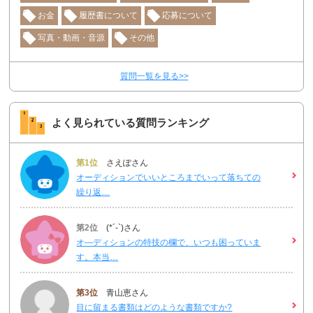
お金
履歴書について
応募について
写真・動画・音源
その他
質問一覧を見る>>
よく見られている質問ランキング
第1位
さえぽさん
オーディションでいいところまでいって落ちての
繰り返…
第2位
(*´-`)さん
オ―ディションの特技の欄で、いつも困っていま
す。本当…
第3位
青山恵さん
目に留まる書類はどのような書類ですか?