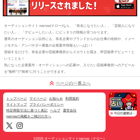
オーディションサイト narrow(ナロー)なら、「有名になりたい人」、「芸能人になり
たい人」、「デビューしたい人」にピッタリの情報が見つかります。
通常のオーディション以外にも、有名企業やブランドからのお仕事の依頼や、イメー
ジモデル・アンバサダー募集の企業案件情報もいっぱい！
登録するだけで、有名企業や芸能事務所からスカウトが届き、即芸能界デビュー！と
いうことも！
気になった企業案件・オーディションへの応募や、入りたい芸能事務所へのアピール
を"無料"で"簡単"に行うことができます。
ページの一番上へ
トップページ
マイページ
お知らせ
利用規約
サイトマップ
プライバシーポリシー
特定商取引法に基づく表記
ヘルプ
運営会社
narrowの掲載をご検討の方へ
©2026
オーディションサイトnarrow（ナロー）