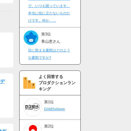
で、いつも困っています。
本当に役に立たないものだ
けです。何か、…
第3位
青山恵さん
目に留まる書類はどのよう
な書類ですか?
よく回答する
ーデ
プロダクションラン
キング
第1位
DAMSvillage
第2位