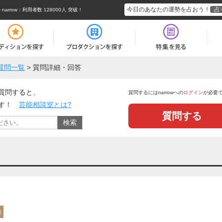
今日のあなたの運勢を占おう！
占
rrow
：利用者数 128000人 突破！
質問一覧
>
質問詳細・回答
質問すると、
質問するにはnarrowへの
ログイン
が必要
ます！
芸能相談室とは?
質問する
他