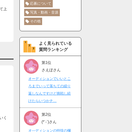
応募について
て上
写真・動画・音源
その他
よく見られている
質問ランキング
第1位
さえぽさん
オーディションでいいとこ
ろまでいって落ちての繰り
返しなんですけど挑戦し続
けたらいつかチ…
第2位
いく
(*´-`)さん
オ―ディションの特技の欄