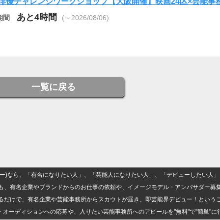
俳優チャレンジワークショップ【大阪開催】映画24区×芸能事
あと4時間
期間
(～2026/08/06)
一覧に戻る
(ナロー)なら、「有名になりたい人」、「芸能人になりたい人」、「デビューしたい
も、有名企業やブランドからのお仕事の依頼や、イメージモデル・アンバサダー募
るだけで、有名企業や芸能事務所からスカウトが届き、即芸能界デビュー！という
・オーディションへの応募や、入りたい芸能事務所へのアピールを"無料"で"簡単"に