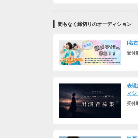
間もなく締切りのオーディション
[名
受付
表現
ィシ
受付