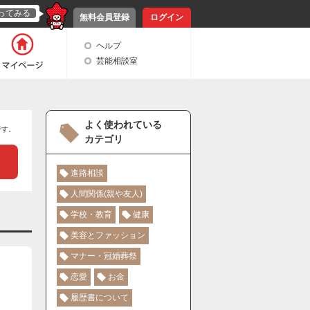
ってみる
無料会員登録
ログイン
ヘルプ
芸能相談室
よく使われている
です。
カテゴリ
進路相談
人間関係(親や友人)
学校・教育
健康
美容とファッション
マナー・冠婚葬祭
恋愛
お金
履歴書について