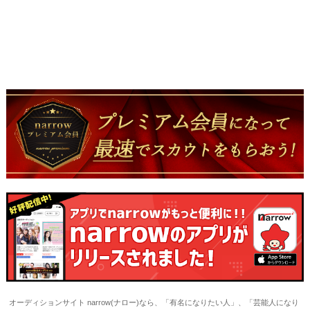
オーディションサイト narrow(ナロー)なら、「有名になりたい人」、「芸能人になり