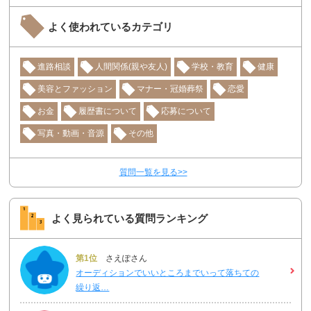
よく使われているカテゴリ
進路相談
人間関係(親や友人)
学校・教育
健康
美容とファッション
マナー・冠婚葬祭
恋愛
お金
履歴書について
応募について
写真・動画・音源
その他
質問一覧を見る>>
よく見られている質問ランキング
第1位
さえぽさん
オーディションでいいところまでいって落ちての
繰り返…