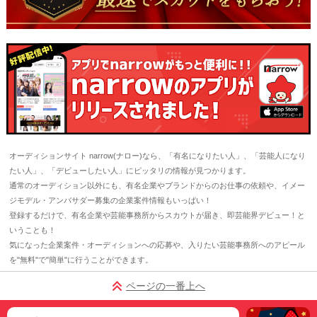
オーディションサイト narrow(ナロー)なら、「有名になりたい人」、「芸能人になり
たい人」、「デビューしたい人」にピッタリの情報が見つかります。
通常のオーディション以外にも、有名企業やブランドからのお仕事の依頼や、イメー
ジモデル・アンバサダー募集の企業案件情報もいっぱい！
登録するだけで、有名企業や芸能事務所からスカウトが届き、即芸能界デビュー！と
いうことも！
気になった企業案件・オーディションへの応募や、入りたい芸能事務所へのアピール
を"無料"で"簡単"に行うことができます。
ページの一番上へ