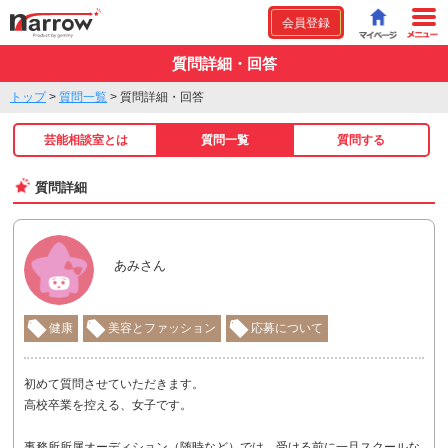
会員登録
質問詳細・回答
トップ
>
質問一覧
>
質問詳細・回答
芸能相談室とは
質問一覧
質問する
質問詳細
あみさん
健康
美容とファッション
応募について
初めて質問させていただきます。
高校卒業を控える、女子です。
事務所所属オーディション（随時など）では、受ける前に一旦スクールな