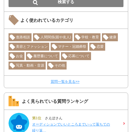
よく使われているカテゴリ
進路相談
人間関係(親や友人)
学校・教育
健康
美容とファッション
マナー・冠婚葬祭
恋愛
お金
履歴書について
応募について
写真・動画・音源
その他
質問一覧を見る>>
よく見られている質問ランキング
第1位
さえぽさん
オーディションでいいところまでいって落ちての
繰り返…