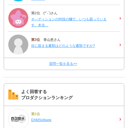
第2位
(*´-`)さん
オ―ディションの特技の欄で、いつも困っていま
す。本当…
第3位
青山恵さん
目に留まる書類はどのような書類ですか?
質問一覧を見る>>
よく回答する
プロダクションランキング
第1位
DAMSvillage