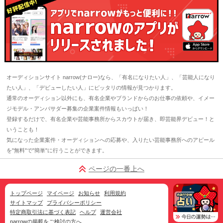
オーディションサイト narrow(ナロー)なら、「有名になりたい人」、「芸能人になり
たい人」、「デビューしたい人」にピッタリの情報が見つかります。
通常のオーディション以外にも、有名企業やブランドからのお仕事の依頼や、イメー
ジモデル・アンバサダー募集の企業案件情報もいっぱい！
登録するだけで、有名企業や芸能事務所からスカウトが届き、即芸能界デビュー！と
いうことも！
気になった企業案件・オーディションへの応募や、入りたい芸能事務所へのアピール
を"無料"で"簡単"に行うことができます。
ページの一番上へ
トップページ
マイページ
お知らせ
利用規約
サイトマップ
プライバシーポリシー
特定商取引法に基づく表記
ヘルプ
運営会社
narrowの掲載をご検討の方へ