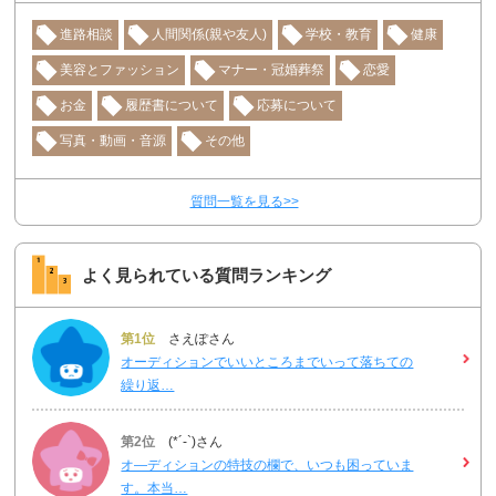
進路相談
人間関係(親や友人)
学校・教育
健康
美容とファッション
マナー・冠婚葬祭
恋愛
お金
履歴書について
応募について
写真・動画・音源
その他
質問一覧を見る>>
よく見られている質問ランキング
第1位
さえぽさん
オーディションでいいところまでいって落ちての
繰り返…
第2位
(*´-`)さん
オ―ディションの特技の欄で、いつも困っていま
す。本当…