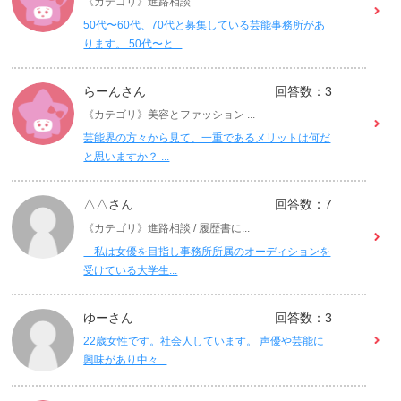
《カテゴリ》進路相談
50代〜60代、70代と募集している芸能事務所があ
ります。 50代〜と...
らーんさん
回答数：3
《カテゴリ》美容とファッション ...
芸能界の方々から見て、一重であるメリットは何だ
と思いますか？ ...
△△さん
回答数：7
《カテゴリ》進路相談 / 履歴書に...
私は女優を目指し事務所所属のオーディションを
受けている大学生...
ゆーさん
回答数：3
22歳女性です。社会人しています。 声優や芸能に
興味があり中々...