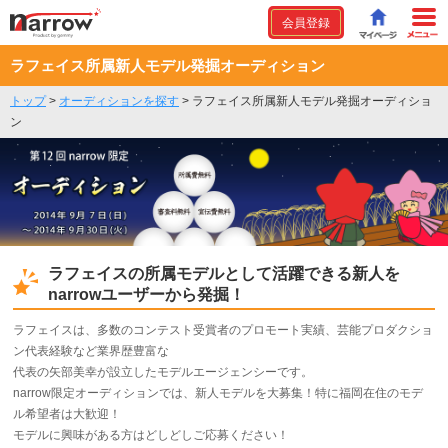
会員登録
ラフェイス所属新人モデル発掘オーディション
トップ
>
オーディションを探す
>
ラフェイス所属新人モデル発掘オーディショ
ン
ラフェイスの所属モデルとして活躍できる新人を
narrowユーザーから発掘！
ラフェイスは、多数のコンテスト受賞者のプロモート実績、芸能プロダクショ
ン代表経験など業界歴豊富な
代表の矢部美幸が設立したモデルエージェンシーです。
narrow限定オーディションでは、新人モデルを大募集！特に福岡在住のモデ
ル希望者は大歓迎！
モデルに興味がある方はどしどしご応募ください！