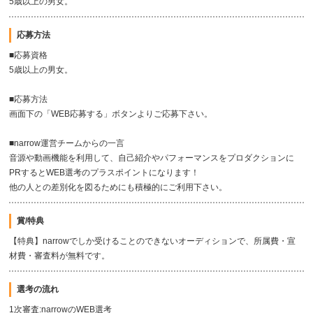
5歳以上の男女。
応募方法
■応募資格
5歳以上の男女。
■応募方法
画面下の「WEB応募する」ボタンよりご応募下さい。
■narrow運営チームからの一言
音源や動画機能を利用して、自己紹介やパフォーマンスをプロダクションに
PRするとWEB選考のプラスポイントになります！
他の人との差別化を図るためにも積極的にご利用下さい。
賞/特典
【特典】narrowでしか受けることのできないオーディションで、所属費・宣
材費・審査料が無料です。
選考の流れ
1次審査:narrowのWEB選考