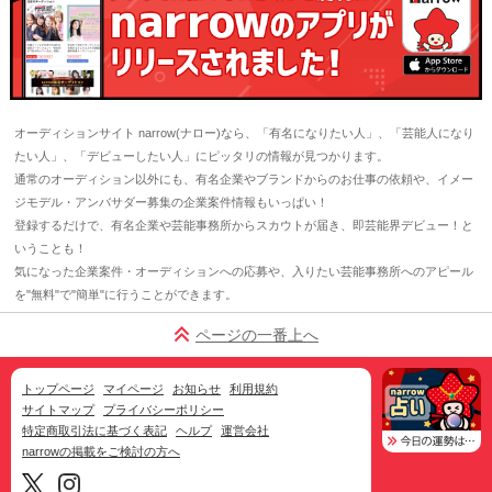
オーディションサイト narrow(ナロー)なら、「有名になりたい人」、「芸能人になり
たい人」、「デビューしたい人」にピッタリの情報が見つかります。
通常のオーディション以外にも、有名企業やブランドからのお仕事の依頼や、イメー
ジモデル・アンバサダー募集の企業案件情報もいっぱい！
登録するだけで、有名企業や芸能事務所からスカウトが届き、即芸能界デビュー！と
いうことも！
気になった企業案件・オーディションへの応募や、入りたい芸能事務所へのアピール
を"無料"で"簡単"に行うことができます。
ページの一番上へ
トップページ
マイページ
お知らせ
利用規約
サイトマップ
プライバシーポリシー
特定商取引法に基づく表記
ヘルプ
運営会社
narrowの掲載をご検討の方へ