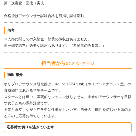
第二次審査：面接（実技）
合格後はアナウンサー試験合格を目指し課外活動。
備考
※入部に関しての入部金・部費の徴収はありません。
※一部受講料が必要な講座もあります。（希望者のみ参加。）
担当者からのメッセージ
南田 裕介
ホリプロアナウンス研究部は、&quot;HAP&quot;（ホリプロアナウンス室）の
育成部門にあたる学生チームです。
スクールとは違い、基礎的なレッスンはしません。未来のアナウンサーを目指
す女子たちの課外活動です。
学業と両立しながら在学中に仕事がしたい方、自分の可能性を信じやる気のあ
る方のご応募お待ちしています。
応募締め切りを過ぎています