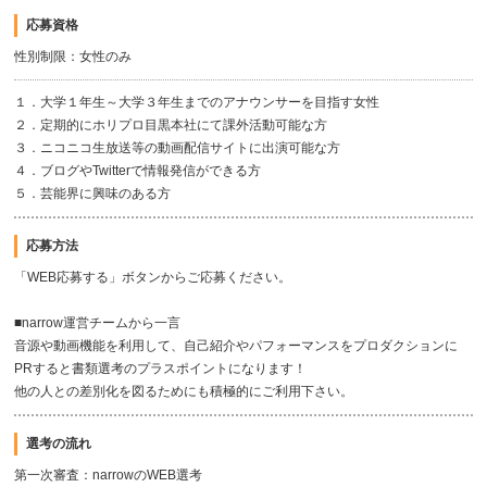
応募資格
性別制限：女性のみ
１．大学１年生～大学３年生までのアナウンサーを目指す女性
２．定期的にホリプロ目黒本社にて課外活動可能な方
３．ニコニコ生放送等の動画配信サイトに出演可能な方
４．ブログやTwitterで情報発信ができる方
５．芸能界に興味のある方
応募方法
「WEB応募する」ボタンからご応募ください。
■narrow運営チームから一言
音源や動画機能を利用して、自己紹介やパフォーマンスをプロダクションに
PRすると書類選考のプラスポイントになります！
他の人との差別化を図るためにも積極的にご利用下さい。
選考の流れ
第一次審査：narrowのWEB選考