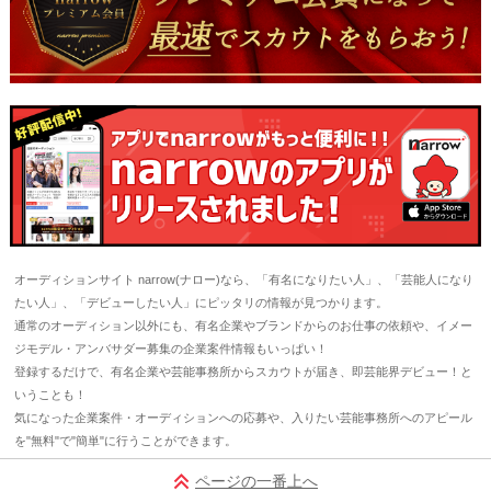
オーディションサイト narrow(ナロー)なら、「有名になりたい人」、「芸能人になり
たい人」、「デビューしたい人」にピッタリの情報が見つかります。
通常のオーディション以外にも、有名企業やブランドからのお仕事の依頼や、イメー
ジモデル・アンバサダー募集の企業案件情報もいっぱい！
登録するだけで、有名企業や芸能事務所からスカウトが届き、即芸能界デビュー！と
いうことも！
気になった企業案件・オーディションへの応募や、入りたい芸能事務所へのアピール
を"無料"で"簡単"に行うことができます。
ページの一番上へ