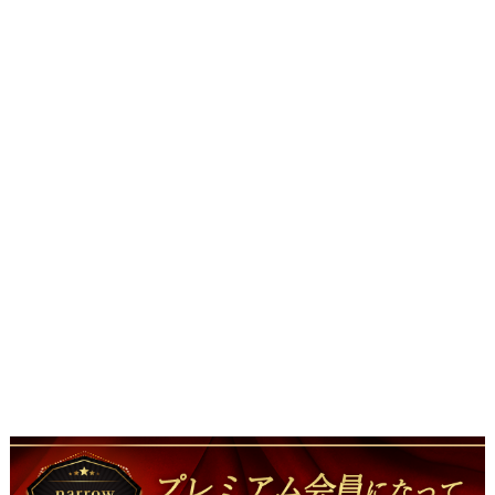
募集 ・CM・MV・広告出演募集 ・映画・ドラマ・イベント出演者
募集 など、幅広いジャンルを一斉掲載！ 夏休みだからこそチャン
ス！ ✔︎ 学校が休みだから挑戦しやすい ✔︎ オーディション数が多い
時期 ✔︎ 新人募集に積極的な事務所が多数参加 ✔︎ 未経験歓迎案件も
多数掲載 こんな人におすすめ！ ・芸能界に興味がある ・何に向い
ているかわからない ・まずは何か一つチャレンジしてみたい ・芸
能で収入を持ちたい ・SNSを仕事にしたい ・夏休みのうちに経験
を積みたい ・夏休みに一気に複数社集中で面接したい ・将来の夢
につながる一歩を踏み出したい narrowならでは！ 累計掲載社数
2,500社以上。 大手芸能事務所から新設プロダクション、企業案件
まで多数掲載！ あなたにぴったりのチャンスがきっと見つかりま
す。 エントリー期間 2026年7月18日（土）～8月31日（月） この
夏、人生が変わるきっかけを。 「やってみたい」 その気持ちがあ
れば十分です。 気になる事務所・案件へどんどん応募して、この
夏をあなたの転機にしよう！