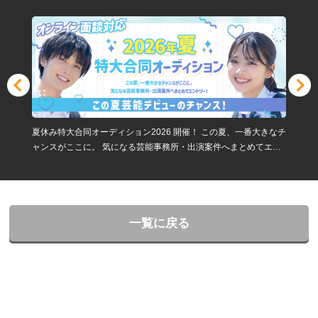
夏休み特大合同オーディション2026 開催！ この夏、一番大きなチ
ャンスがここに。 気になる芸能事務所・出演案件へまとめてエン
トリー！ 夏休みは、新しい挑戦を始める人が最も多いシーズン。
「芸能界に挑戦したい」 「モデルになりたい」 「インフルエンサ
ーとして活躍したい」 「まずは単発案件から経験を積みたい」 そ
んなあなたのために、narrowでは今年も夏休み特大合同オーディ
ションを開催します！ 一度のエントリーでチャンスが広がる！ 参
一覧に戻る
加企業・芸能事務所の中から、 気になる事務所・案件へ一括エン
トリー可能！ この夏だけの特別企画だからこそ、 普段は出会えな
い企業・事務所とも出会えるチャンスです。 こんな募集が勢ぞろ
い！ ・芸能事務所所属オーディション ・アイドル・アーティスト
募集 ・俳優・女優・声優募集 ・モデル募集 ・インフルエンサー・
SNSクリエイター募集 ・ライバー募集 ・PR案件・アンバサダー