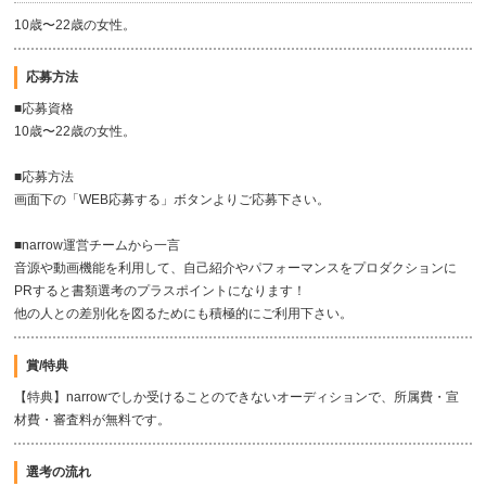
10歳〜22歳の女性。
応募方法
■応募資格
10歳〜22歳の女性。
■応募方法
画面下の「WEB応募する」ボタンよりご応募下さい。
■narrow運営チームから一言
音源や動画機能を利用して、自己紹介やパフォーマンスをプロダクションに
PRすると書類選考のプラスポイントになります！
他の人との差別化を図るためにも積極的にご利用下さい。
賞/特典
【特典】narrowでしか受けることのできないオーディションで、所属費・宣
材費・審査料が無料です。
選考の流れ