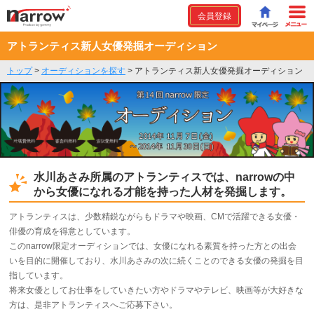
会員登録
アトランティス新人女優発掘オーディション
トップ
>
オーディションを探す
>
アトランティス新人女優発掘オーディション
水川あさみ所属のアトランティスでは、narrowの中
から女優になれる才能を持った人材を発掘します。
アトランティスは、少数精鋭ながらもドラマや映画、CMで活躍できる女優・
俳優の育成を得意としています。
このnarrow限定オーディションでは、女優になれる素質を持った方との出会
いを目的に開催しており、水川あさみの次に続くことのできる女優の発掘を目
指しています。
将来女優としてお仕事をしていきたい方やドラマやテレビ、映画等が大好きな
方は、是非アトランティスへご応募下さい。