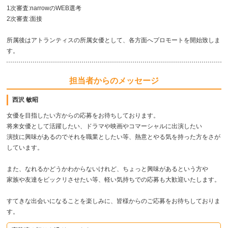
1次審査:narrowのWEB選考
2次審査:面接
所属後はアトランティスの所属女優として、各方面へプロモートを開始致しま
す。
担当者からのメッセージ
西沢 敏昭
女優を目指したい方からの応募をお待ちしております。
将来女優として活躍したい、ドラマや映画やコマーシャルに出演したい
演技に興味があるのでそれを職業としたい等、熱意とやる気を持った方をさが
しています。
また、なれるかどうかわからないけれど、ちょっと興味があるという方や
家族や友達をビックリさせたい等、軽い気持ちでの応募も大歓迎いたします。
すてきな出会いになることを楽しみに、皆様からのご応募をお待ちしておりま
す。