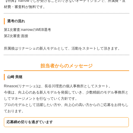
【特典】narrowでしか受けることのできないオーディションで、所属費・宣
材費・審査料が無料です。
選考の流れ
第1次審査:narrowのWEB選考
第2次審査:面接
所属後はリナーシェの新人モデルとして、活動をスタートして頂きます。
担当者からのメッセージ
山崎 美穂
Rinasce(リナーシェ)は、長谷川理恵の個人事務所としてスタート。
今後は、向上心のある新人モデルを発掘していき、少数精鋭のモデル事務所と
してマネージメントを行なっていく方針です。
プロのモデルとして活躍したい方や、向上心の高い方からのご応募をお待ちし
ております。
応募締め切りを過ぎています