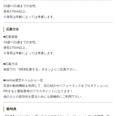
14歳〜21歳までの女性。
身長170cm以上。
※身長は年齢によっては考慮します。
応募方法
■応募資格
14歳〜21歳までの女性。
身長170cm以上。
※身長は年齢によっては考慮します。
■応募方法
画面下の「WEB応募する」ボタンよりご応募下さい。
■narrow運営チームから一言
音源や動画機能を利用して、自己紹介やパフォーマンスをプロダクションに
PRすると書類選考のプラスポイントになります！
他の人との差別化を図るためにも積極的にご利用下さい。
賞/特典