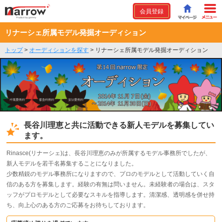
会員登録
リナーシェ所属モデル発掘オーディション
トップ
>
オーディションを探す
>
リナーシェ所属モデル発掘オーディション
長谷川理恵と共に活動できる新人モデルを募集してい
ます。
Rinasce(リナーシェ)は、長谷川理恵のみが所属するモデル事務所でしたが、
新人モデルを若干名募集することになりました。
少数精鋭のモデル事務所になりますので、プロのモデルとして活動していく自
信のある方を募集します。経験の有無は問いません。未経験者の場合は、スタ
ッフがプロモデルとして必要なスキルを指導します。清潔感、透明感を併せ持
ち、向上心のある方のご応募をお待ちしております。