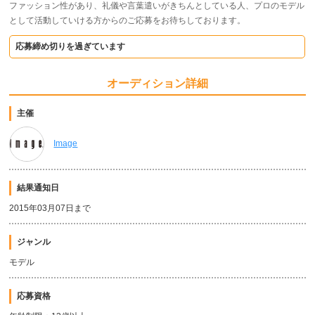
ファッ​シ​ョ​ン​性​が​あ​り​、​礼​儀​や​言​葉​遣​い​が​き​ち​ん​と​し​て​い​る​人​、プロのモデル
として活動していける方からのご応募を​お​待​ち​し​て​お​り​ま​す​。
応募締め切りを過ぎています
オーディション詳細
主催
Image
結果通知日
2015年03月07日まで
ジャンル
モデル
応募資格