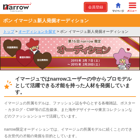
会員登録
ボン イマージュ新人発掘オーディション
トップ
>
オーディションを探す
>
ボン イマージュ新人発掘オーディション
イマージュではnarrowユーザーの中からプロモデル
として活躍できる才能を持った人材を発掘していま
す。
​イ​マ​ー​ジ​ュの所属モデル​は​、​フ​ァ​ッ​シ​ョ​ン​誌​を​中​心​と​す​る​各​種​雑​誌​、​ポ​ス​タ​ー​
・​カ​タ​ロ​グ​・​C​M​F​等​の​広​告​媒​体​、​ま​た​海​外​デ​ザ​イ​ナ​ー​や​東​京​コ​レ​ク​シ​ョ​ン​な​
ど​の​フ​ァ​ッ​シ​ョ​ン​シ​ョ​ー​で​​活​躍​し​て​い​ま​す​。
narrow限定オーディションでは、イマージュの所属モデルに続くことのでき
る次世代の才能の発掘を目的としています。