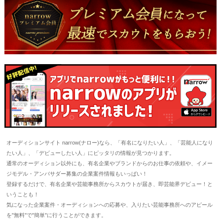
オーディションサイト narrow(ナロー)なら、「有名になりたい人」、「芸能人になり
たい人」、「デビューしたい人」にピッタリの情報が見つかります。
通常のオーディション以外にも、有名企業やブランドからのお仕事の依頼や、イメー
ジモデル・アンバサダー募集の企業案件情報もいっぱい！
登録するだけで、有名企業や芸能事務所からスカウトが届き、即芸能界デビュー！と
いうことも！
気になった企業案件・オーディションへの応募や、入りたい芸能事務所へのアピール
を"無料"で"簡単"に行うことができます。