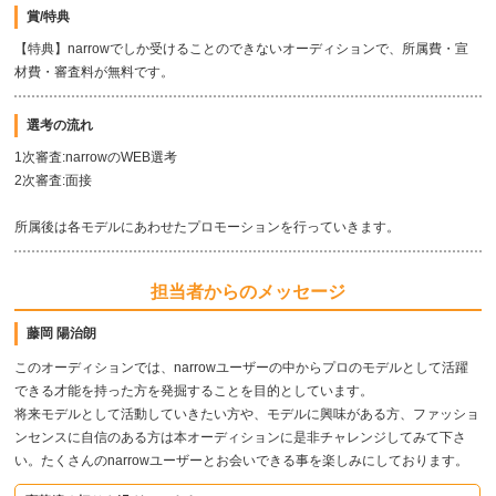
賞/特典
【特典】narrowでしか受けることのできないオーディションで、所属費・宣
材費・審査料が無料です。
選考の流れ
1次審査:narrowのWEB選考
2次審査:面接
所属後は各モデルにあわせたプロモーションを行っていきます。
担当者からのメッセージ
藤岡 陽治朗
このオーディションでは、narrowユーザーの中からプロのモデルとして活躍
できる才能を持った方を発掘することを目的としています。
将来モデルとして活動していきたい方や、モデルに興味がある方、ファッショ
ンセンスに自信のある方は本オーディションに是非チャレンジしてみて下さ
い。たくさんのnarrowユーザーとお会いできる事を楽しみにしております。