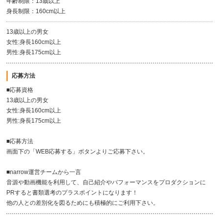
年齢制限：13歳以上
身長制限：160cm以上
13歳以上の男女
女性:身長160cm以上
男性:身長175cm以上
応募方法
■応募資格
13歳以上の男女
女性:身長160cm以上
男性:身長175cm以上
■応募方法
画面下の「WEB応募する」ボタンよりご応募下さい。
■narrow運営チームから一言
音源や動画機能を利用して、自己紹介やパフォーマンスをプロダクションに
PRすると書類選考のプラスポイントになります！
他の人との差別化を図るためにも積極的にご利用下さい。